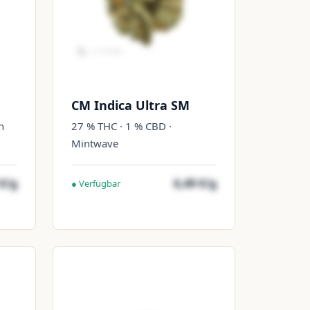
CM Indica Ultra SM
n
27 % THC · 1 % CBD ·
Mintwave
 €/g
6,49 €/g
● Verfügbar