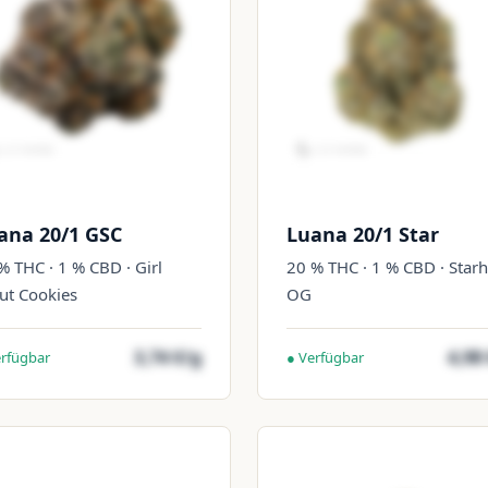
ana 20/1 GSC
Luana 20/1 Star
% THC · 1 % CBD · Girl
20 % THC · 1 % CBD · Star
ut Cookies
OG
3,74 €/g
4,98
erfügbar
● Verfügbar