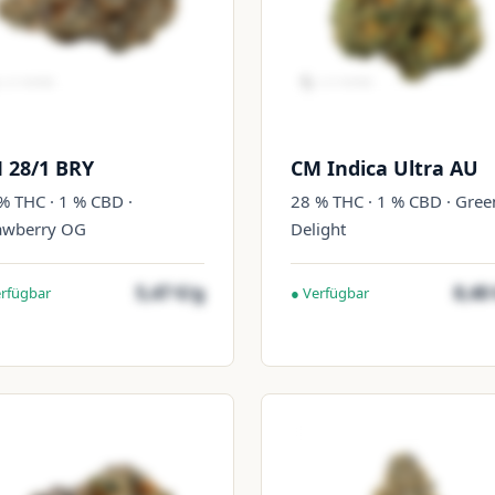
 28/1 BRY
CM Indica Ultra AU
% THC · 1 % CBD ·
28 % THC · 1 % CBD · Gree
awberry OG
Delight
5,47 €/g
8,40
erfügbar
● Verfügbar