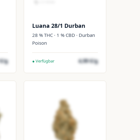
Luana 28/1 Durban
28 % THC · 1 % CBD · Durban
Poison
 €/g
4,99 €/g
● Verfügbar