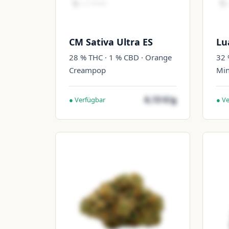
CM Sativa Ultra ES
Lu
28 % THC · 1 % CBD · Orange
32 
Creampop
Min
6,13 €/g
● Verfügbar
● V