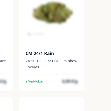
CM 24/1 Rain
haze
24 % THC · 1 % CBD · Rainbow
Cookies
 €/g
6,69 €/g
● Verfügbar