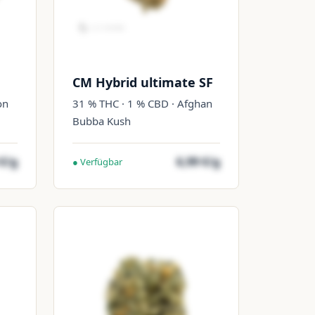
CM Hybrid ultimate SF
on
31 % THC · 1 % CBD · Afghan
Bubba Kush
 €/g
6,99 €/g
● Verfügbar