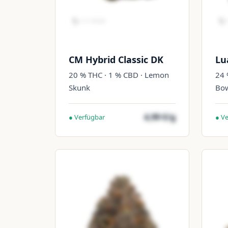
CM Hybrid Classic DK
Lu
20 % THC · 1 % CBD · Lemon
24 
Skunk
Bo
4,99 €/g
● Verfügbar
● V