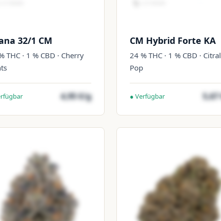
ana 32/1 CM
CM Hybrid Forte KA
% THC · 1 % CBD · Cherry
24 % THC · 1 % CBD · Citral
ts
Pop
4,95 €/g
5,67
erfügbar
● Verfügbar