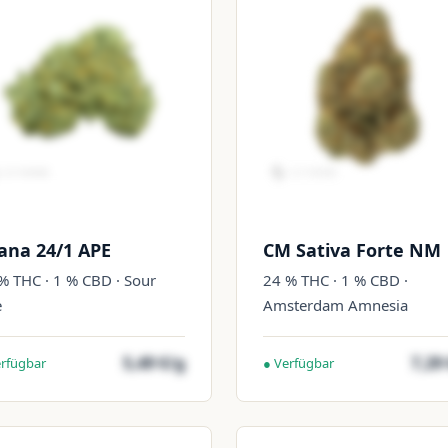
ana 24/1 APE
CM Sativa Forte NM
% THC · 1 % CBD · Sour
24 % THC · 1 % CBD ·
e
Amsterdam Amnesia
5,49 €/g
7,29
erfügbar
● Verfügbar