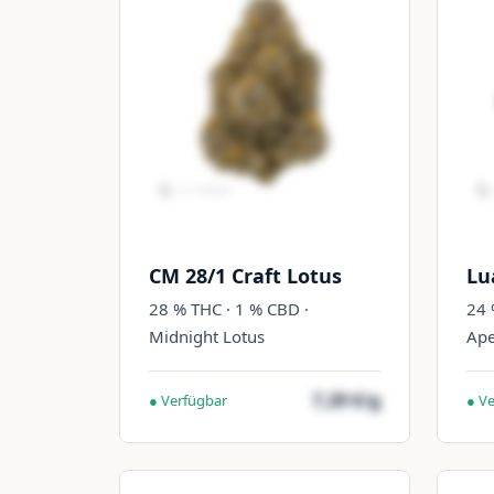
CM 28/1 Craft Lotus
Lu
28 % THC · 1 % CBD ·
24 
Midnight Lotus
Ap
7,29 €/g
● Verfügbar
● V