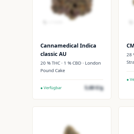
Cannamedical Indica
CM
classic AU
28 
Str
20 % THC · 1 % CBD · London
Pound Cake
● V
5,68 €/g
● Verfügbar