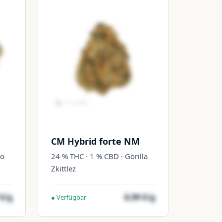
CM Hybrid forte NM
to
24 % THC · 1 % CBD · Gorilla
Zkittlez
 €/g
8,99 €/g
● Verfügbar