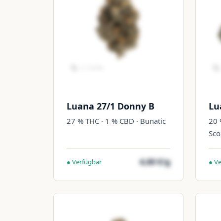
Luana 27/1 Donny B
Lu
27 % THC · 1 % CBD · Bunatic
20 
Sco
4,60 €/g
● Verfügbar
● V