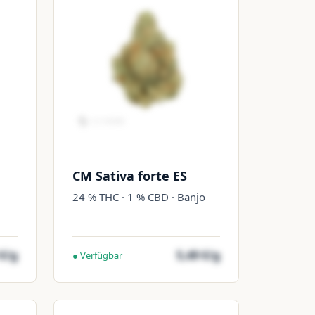
CM Sativa forte ES
24 % THC · 1 % CBD · Banjo
 €/g
5,49 €/g
● Verfügbar