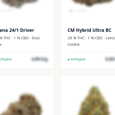
ana 24/1 Driver
CM Hybrid Ultra BC
% THC · 1 % CBD · Dosi
28 % THC · 1 % CBD · Lem
w
Cookie
4,99 €/g
6,50
erfügbar
● Verfügbar