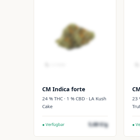
CM Indica forte
CM
24 % THC · 1 % CBD · LA Kush
23 
Cake
Tru
5,68 €/g
● Verfügbar
● V