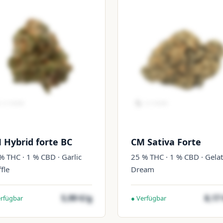
 Hybrid forte BC
CM Sativa Forte
% THC · 1 % CBD · Garlic
25 % THC · 1 % CBD · Gela
ffle
Dream
5,99 €/g
8,17
erfügbar
● Verfügbar