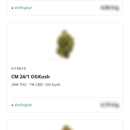
4,60 €/g
● Verfügbar
HYBRID
CM 24/1 OGKush
24% THC · 1% CBD · OG Kush
4,75 €/g
● Verfügbar