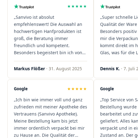
★★★★★
„Sanvivo ist absolut
„Super schnelle L
empfehlenswert! Die Auswahl an
Qualität der Ware 
hochwertigen Hanfprodukten ist
Besonders positiv 
groß, die Beratung immer
mir die Verpacku
freundlich und kompetent.
kommt direkt im 
Besonders begeistert bin ich von
Glas, was für die
der schnellen Rezeptannahme –
ist. Ich bestelle hi
alles läuft unkompliziert und
wieder!"
Markus Flößer
· 31. August 2025
Dennis K.
· 7. Juli
reibungslos. Auch die Lieferungen
sind extrem zügig, was mir jedes
Mal viel Zeit spart. Man merkt,
Google
★★★★★
Google
dass hier Qualität, Service und
„Ich bin wie immer voll und ganz
„Top Service von S
Kundenzufriedenheit an erster
zufrieden mit meiner Apotheke des
Bestellung wurde 
Stelle stehen. Vielen Dank an das
Vertrauens (Sanvivo Apotheke).
bearbeitet und zu
Team von Sanvivo – ich bin
Meine Bestellung kam bis jetzt
geliefert. Alles ka
rundum begeistert!"
immer ordentlich verpackt bei mir
verpackt und in 
zu Hause an. Die Qualität der
Zustand an. Der 