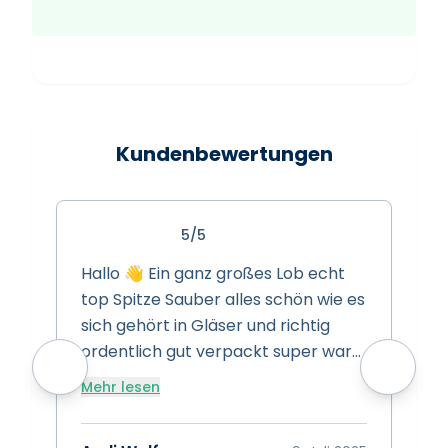
Kundenbewertungen
5/5
Hallo 👋 Ein ganz großes Lob echt
S
top Spitze Sauber alles schön wie es
s
sich gehört in Gläser und richtig
s
ordentlich gut verpackt super ware
w
super Preise super Leistung Spitze
Mehr lesen
vielen dank das euch gibt 👍
A
Bewertung 15/10 👍👍👍