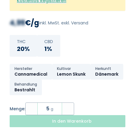
Kostenlos Registrieren
4,99
€/g
inkl. MwSt. exkl. Versand
THC
CBD
20%
1%
Hersteller
Kultivar
Herkunft
Cannamedical
Lemon Skunk
Dänemark
Behandlung
Bestrahlt
5
Menge:
g
In den Warenkorb