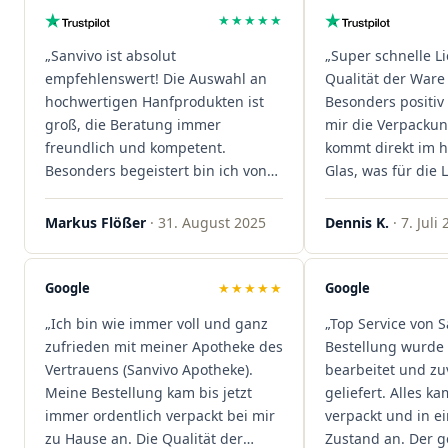
★★★★★
„Sanvivo ist absolut
„Super schnelle L
empfehlenswert! Die Auswahl an
Qualität der Ware 
hochwertigen Hanfprodukten ist
Besonders positiv 
groß, die Beratung immer
mir die Verpacku
freundlich und kompetent.
kommt direkt im 
Besonders begeistert bin ich von
Glas, was für die
der schnellen Rezeptannahme –
ist. Ich bestelle hi
alles läuft unkompliziert und
wieder!"
Markus Flößer
· 31. August 2025
Dennis K.
· 7. Juli
reibungslos. Auch die Lieferungen
sind extrem zügig, was mir jedes
Mal viel Zeit spart. Man merkt,
Google
★★★★★
Google
dass hier Qualität, Service und
„Ich bin wie immer voll und ganz
„Top Service von S
Kundenzufriedenheit an erster
zufrieden mit meiner Apotheke des
Bestellung wurde 
Stelle stehen. Vielen Dank an das
Vertrauens (Sanvivo Apotheke).
bearbeitet und zu
Team von Sanvivo – ich bin
Meine Bestellung kam bis jetzt
geliefert. Alles ka
rundum begeistert!"
immer ordentlich verpackt bei mir
verpackt und in 
zu Hause an. Die Qualität der
Zustand an. Der 