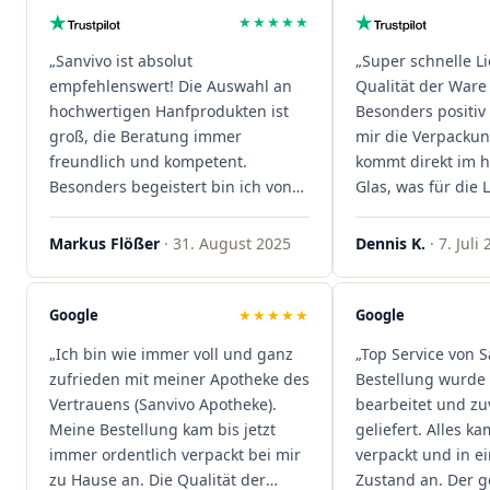
★★★★★
„Sanvivo ist absolut
„Super schnelle L
empfehlenswert! Die Auswahl an
Qualität der Ware 
hochwertigen Hanfprodukten ist
Besonders positiv 
groß, die Beratung immer
mir die Verpacku
freundlich und kompetent.
kommt direkt im 
Besonders begeistert bin ich von
Glas, was für die
der schnellen Rezeptannahme –
ist. Ich bestelle hi
alles läuft unkompliziert und
wieder!"
Markus Flößer
· 31. August 2025
Dennis K.
· 7. Juli
reibungslos. Auch die Lieferungen
sind extrem zügig, was mir jedes
Mal viel Zeit spart. Man merkt,
Google
★★★★★
Google
dass hier Qualität, Service und
„Ich bin wie immer voll und ganz
„Top Service von S
Kundenzufriedenheit an erster
zufrieden mit meiner Apotheke des
Bestellung wurde 
Stelle stehen. Vielen Dank an das
Vertrauens (Sanvivo Apotheke).
bearbeitet und zu
Team von Sanvivo – ich bin
Meine Bestellung kam bis jetzt
geliefert. Alles ka
rundum begeistert!"
immer ordentlich verpackt bei mir
verpackt und in 
zu Hause an. Die Qualität der
Zustand an. Der 