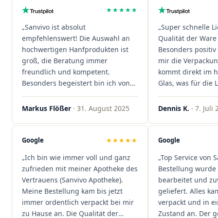
★★★★★
„Sanvivo ist absolut
„Super schnelle L
empfehlenswert! Die Auswahl an
Qualität der Ware 
hochwertigen Hanfprodukten ist
Besonders positiv 
groß, die Beratung immer
mir die Verpacku
freundlich und kompetent.
kommt direkt im 
Besonders begeistert bin ich von
Glas, was für die
der schnellen Rezeptannahme –
ist. Ich bestelle hi
alles läuft unkompliziert und
wieder!"
Markus Flößer
· 31. August 2025
Dennis K.
· 7. Juli
reibungslos. Auch die Lieferungen
sind extrem zügig, was mir jedes
Mal viel Zeit spart. Man merkt,
Google
★★★★★
Google
dass hier Qualität, Service und
„Ich bin wie immer voll und ganz
„Top Service von S
Kundenzufriedenheit an erster
zufrieden mit meiner Apotheke des
Bestellung wurde 
Stelle stehen. Vielen Dank an das
Vertrauens (Sanvivo Apotheke).
bearbeitet und zu
Team von Sanvivo – ich bin
Meine Bestellung kam bis jetzt
geliefert. Alles ka
rundum begeistert!"
immer ordentlich verpackt bei mir
verpackt und in 
zu Hause an. Die Qualität der
Zustand an. Der 