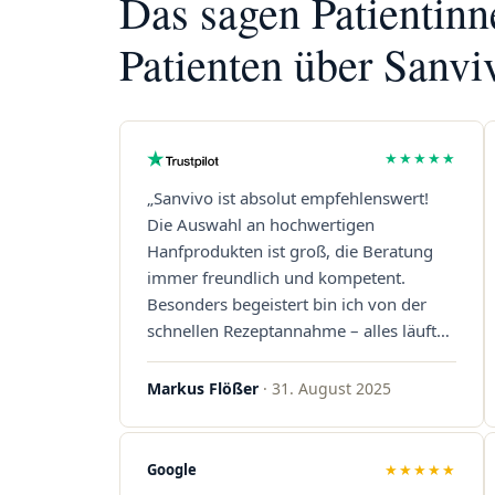
Das sagen Patientin
Patienten über Sanvi
★★★★★
„Sanvivo ist absolut empfehlenswert!
Die Auswahl an hochwertigen
Hanfprodukten ist groß, die Beratung
immer freundlich und kompetent.
Besonders begeistert bin ich von der
schnellen Rezeptannahme – alles läuft
unkompliziert und reibungslos. Auch die
Lieferungen sind extrem zügig, was mir
Markus Flößer
· 31. August 2025
jedes Mal viel Zeit spart. Man merkt,
dass hier Qualität, Service und
Kundenzufriedenheit an erster Stelle
Google
★★★★★
stehen. Vielen Dank an das Team von