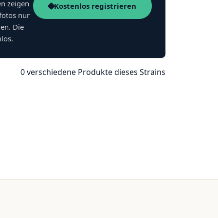
en zeigen
Kostenlos registrieren
fotos nur
nen. Die
nlos.
0 verschiedene Produkte dieses Strains