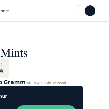
rtner
Mints
BD
%
ro Gramm
inkl. MwSt. exkl. Versand
 nur