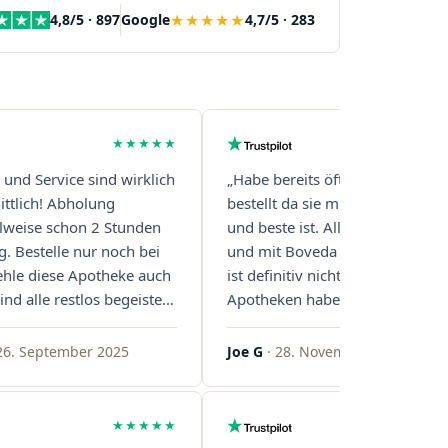
★★★★★
4,8/5 · 897
Google
4,7/5 · 283
★★★★★
t und Service sind wirklich
„Habe bereits öfter über diese 
ttlich! Abholung
bestellt da sie mit Abstand die s
eilweise schon 2 Stunden
und beste ist. Alles ist perfekt v
g. Bestelle nur noch bei
und mit Boveda Pads in jedem G
ehle diese Apotheke auch
ist definitiv nicht die Norm, bei 
ind alle restlos begeistert.
Apotheken haben das nur zwei
gern!"
gemacht. Bleibt so!"
26. September 2025
Joe G
· 28. November 2025
★★★★★