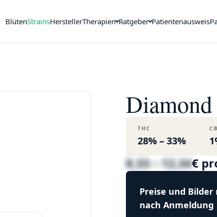
Blüten
Strains
Hersteller
Therapien
Ratgeber
Patientenausweis
Pa
Diamond 
THC
C
28% – 33%
1
8,33 – 12,34
€ p
Preise und Bilder
nach Anmeldung