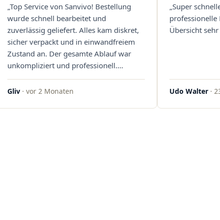
„Top Service von Sanvivo! Bestellung
„Super schnell
wurde schnell bearbeitet und
professionelle
zuverlässig geliefert. Alles kam diskret,
Übersicht sehr 
sicher verpackt und in einwandfreiem
Zustand an. Der gesamte Ablauf war
unkompliziert und professionell.
Qualität und Kundenzufriedenheit
überzeugen auf ganzer Linie. Gerne
Gliv
· vor 2 Monaten
Udo Walter
· 2
wieder – klare 5 Sterne!"