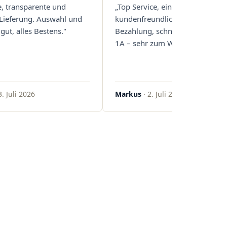
e, transparente und
„Top Service, einfache und
 Lieferung. Auswahl und
kundenfreundliche Abwicklung
gut, alles Bestens."
Bezahlung, schnelle Lieferung. 
1A – sehr zum Weiterempfehlen
3. Juli 2026
Markus
· 2. Juli 2026