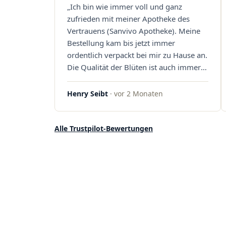
„Ich bin wie immer voll und ganz
Sanvivo – ich bin rundum begeistert!"
zufrieden mit meiner Apotheke des
Vertrauens (Sanvivo Apotheke). Meine
Bestellung kam bis jetzt immer
ordentlich verpackt bei mir zu Hause an.
Die Qualität der Blüten ist auch immer
auf einem hohen Niveau, die Auswahl
ist groß und die Preise sind fair. Die
Henry Seibt
· vor 2 Monaten
Blüten werden hier auch ordentlich
gelagert, ich hatte nur gute bis sehr gute
Qualität. Ich bestelle hier schon länger
Alle Trustpilot-Bewertungen
und kann die Sanvivo Apotheke nur
jedem empfehlen. Macht weiter so."