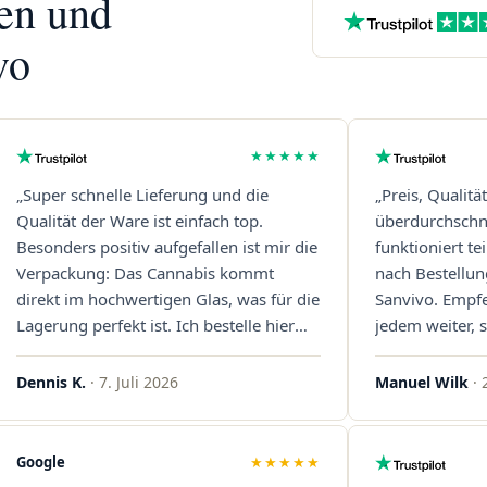
nen und
vo
★★★★★
„Super schnelle Lieferung und die
„Preis, Qualitä
Qualität der Ware ist einfach top.
überdurchschni
Besonders positiv aufgefallen ist mir die
funktioniert t
Verpackung: Das Cannabis kommt
nach Bestellun
direkt im hochwertigen Glas, was für die
Sanvivo. Empf
Lagerung perfekt ist. Ich bestelle hier
jedem weiter, s
definitiv wieder!"
Immer wieder 
Dennis K.
· 7. Juli 2026
Manuel Wilk
· 
Google
★★★★★