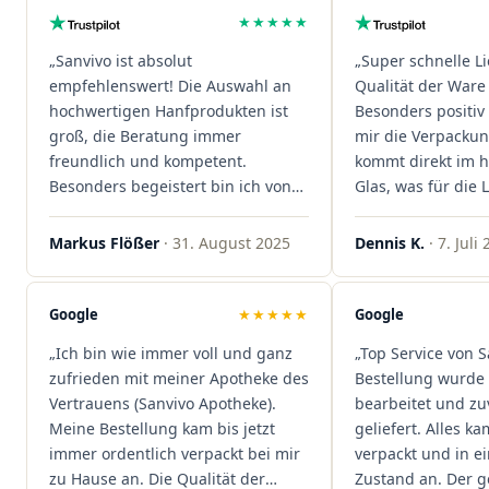
★★★★★
„Sanvivo ist absolut
„Super schnelle L
empfehlenswert! Die Auswahl an
Qualität der Ware 
hochwertigen Hanfprodukten ist
Besonders positiv 
groß, die Beratung immer
mir die Verpacku
freundlich und kompetent.
kommt direkt im 
Besonders begeistert bin ich von
Glas, was für die
der schnellen Rezeptannahme –
ist. Ich bestelle hi
alles läuft unkompliziert und
wieder!"
Markus Flößer
· 31. August 2025
Dennis K.
· 7. Juli
reibungslos. Auch die Lieferungen
sind extrem zügig, was mir jedes
Mal viel Zeit spart. Man merkt,
Google
★★★★★
Google
dass hier Qualität, Service und
„Ich bin wie immer voll und ganz
„Top Service von S
Kundenzufriedenheit an erster
zufrieden mit meiner Apotheke des
Bestellung wurde 
Stelle stehen. Vielen Dank an das
Vertrauens (Sanvivo Apotheke).
bearbeitet und zu
Team von Sanvivo – ich bin
Meine Bestellung kam bis jetzt
geliefert. Alles ka
rundum begeistert!"
immer ordentlich verpackt bei mir
verpackt und in 
zu Hause an. Die Qualität der
Zustand an. Der 