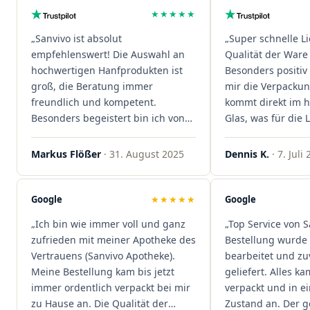
★★★★★
„Sanvivo ist absolut
„Super schnelle L
empfehlenswert! Die Auswahl an
Qualität der Ware 
hochwertigen Hanfprodukten ist
Besonders positiv 
groß, die Beratung immer
mir die Verpacku
freundlich und kompetent.
kommt direkt im 
Besonders begeistert bin ich von
Glas, was für die
der schnellen Rezeptannahme –
ist. Ich bestelle hi
alles läuft unkompliziert und
wieder!"
Markus Flößer
· 31. August 2025
Dennis K.
· 7. Juli
reibungslos. Auch die Lieferungen
sind extrem zügig, was mir jedes
Mal viel Zeit spart. Man merkt,
Google
★★★★★
Google
dass hier Qualität, Service und
„Ich bin wie immer voll und ganz
„Top Service von S
Kundenzufriedenheit an erster
zufrieden mit meiner Apotheke des
Bestellung wurde 
Stelle stehen. Vielen Dank an das
Vertrauens (Sanvivo Apotheke).
bearbeitet und zu
Team von Sanvivo – ich bin
Meine Bestellung kam bis jetzt
geliefert. Alles ka
rundum begeistert!"
immer ordentlich verpackt bei mir
verpackt und in 
zu Hause an. Die Qualität der
Zustand an. Der 