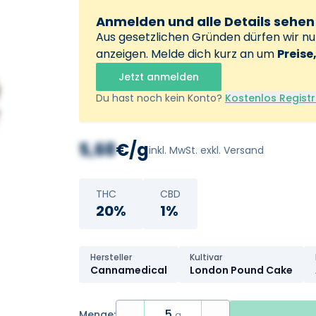
Anmelden und alle Details sehen
Aus gesetzlichen Gründen dürfen wir n
anzeigen. Melde dich kurz an um
Preise
Jetzt anmelden
Du hast noch kein Konto?
Kostenlos Registr
5,68
€/g
inkl. MwSt. exkl. Versand
THC
CBD
20%
1%
Hersteller
Kultivar
Cannamedical
London Pound Cake
5
Menge:
g