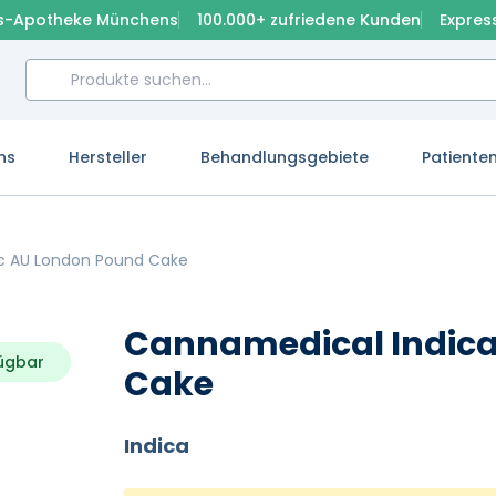
s-Apotheke Münchens
100.000+ zufriedene Kunden
Expres
ns
Hersteller
Behandlungsgebiete
Patiente
ic AU London Pound Cake
Cannamedical Indica
ügbar
Cake
Indica