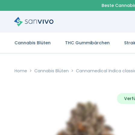
Beste Cannabi
Cannabis Blüten
THC Gummibärchen
Strai
Home
>
Cannabis Blüten
>
Cannamedical Indica class
Verf