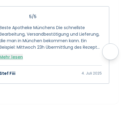
5/5
Beste Apotheke Münchens Die schnellste
Sanvivo 
Bearbeitung, Versandbestätigung und Lieferung,
wähle. 
die man in München bekommen kann. Ein
tiptop. 
Beispiel: Mittwoch 23h Übermittlung des Rezepts
Danke 
> Donnerstag 8h Email Bezahl-Link erhalten und
Mehr lesen
Mehr l
direkt bezahlt > Versandbestätigung Donnerstag,
selber Tag, 11h > Lieferung Freitag 11h mit der
Postbotin 😊 🌟 🌟 🌟 🌟 🌟 🌟 🌟 🌟 🌟 🌟 10 von
Stef Fiii
Selina 
4. Juli 2025
5 Sterne