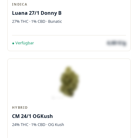
INDICA
Luana 27/1 Donny B
27% THC · 1% CBD · Bunatic
4,60 €/g
● Verfügbar
HYBRID
CM 24/1 OGKush
24% THC · 1% CBD · OG Kush