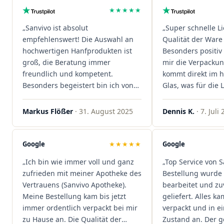
★★★★★
„Sanvivo ist absolut
„Super schnelle L
empfehlenswert! Die Auswahl an
Qualität der Ware 
hochwertigen Hanfprodukten ist
Besonders positiv 
groß, die Beratung immer
mir die Verpacku
freundlich und kompetent.
kommt direkt im 
Besonders begeistert bin ich von
Glas, was für die
der schnellen Rezeptannahme –
ist. Ich bestelle hi
alles läuft unkompliziert und
wieder!"
Markus Flößer
· 31. August 2025
Dennis K.
· 7. Juli
reibungslos. Auch die Lieferungen
sind extrem zügig, was mir jedes
Mal viel Zeit spart. Man merkt,
Google
★★★★★
Google
dass hier Qualität, Service und
„Ich bin wie immer voll und ganz
„Top Service von S
Kundenzufriedenheit an erster
zufrieden mit meiner Apotheke des
Bestellung wurde 
Stelle stehen. Vielen Dank an das
Vertrauens (Sanvivo Apotheke).
bearbeitet und zu
Team von Sanvivo – ich bin
Meine Bestellung kam bis jetzt
geliefert. Alles ka
rundum begeistert!"
immer ordentlich verpackt bei mir
verpackt und in 
zu Hause an. Die Qualität der
Zustand an. Der 