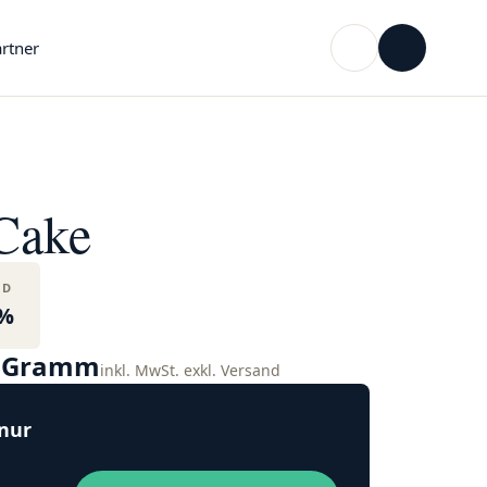
rtner
Cake
BD
%
o Gramm
inkl. MwSt. exkl. Versand
 nur