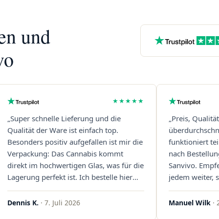
nen und
vo
★★★★★
„Super schnelle Lieferung und die
„Preis, Qualitä
Qualität der Ware ist einfach top.
überdurchschni
Besonders positiv aufgefallen ist mir die
funktioniert t
Verpackung: Das Cannabis kommt
nach Bestellun
direkt im hochwertigen Glas, was für die
Sanvivo. Empf
Lagerung perfekt ist. Ich bestelle hier
jedem weiter, s
definitiv wieder!"
Immer wieder 
Dennis K.
· 7. Juli 2026
Manuel Wilk
· 