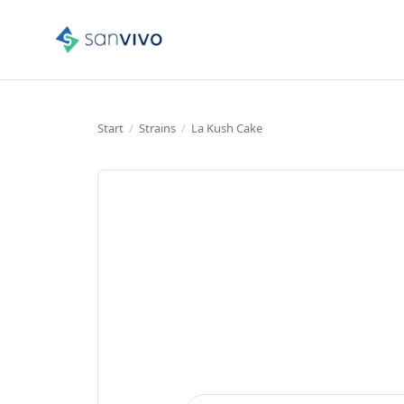
Start
/
Strains
/
La Kush Cake