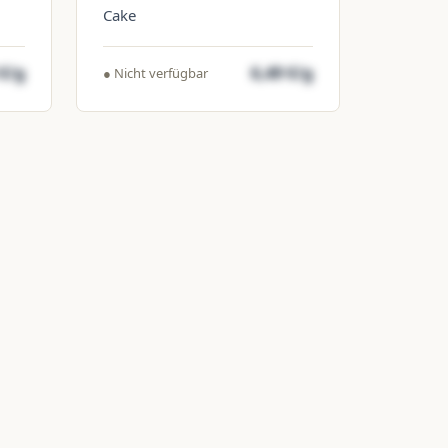
Cake
 €/g
6,49 €/g
● Nicht verfügbar