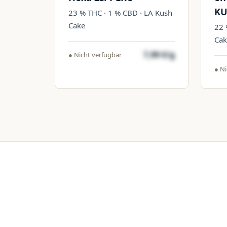
KU
23 % THC · 1 % CBD · LA Kush
Cake
22 
Cak
7,99 €/g
● Nicht verfügbar
● Ni