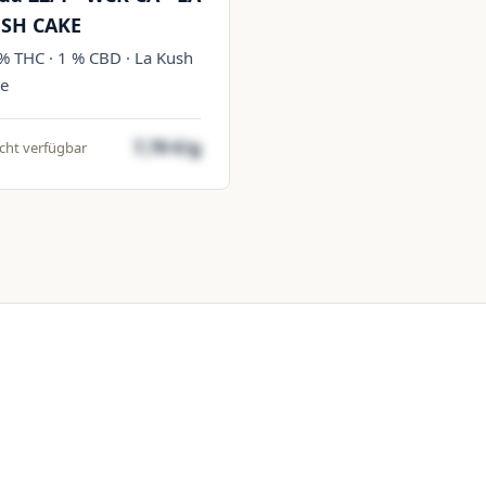
SH CAKE
% THC · 1 % CBD · La Kush
e
7,70 €/g
cht verfügbar