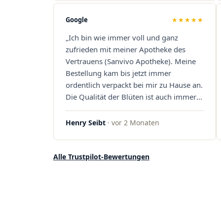
dass hier Qualität, Service und
Kundenzufriedenheit an erster Stelle
Google
★★★★★
stehen. Vielen Dank an das Team von
„Ich bin wie immer voll und ganz
Sanvivo – ich bin rundum begeistert!"
zufrieden mit meiner Apotheke des
Vertrauens (Sanvivo Apotheke). Meine
Bestellung kam bis jetzt immer
ordentlich verpackt bei mir zu Hause an.
Die Qualität der Blüten ist auch immer
auf einem hohen Niveau, die Auswahl
ist groß und die Preise sind fair. Die
Henry Seibt
· vor 2 Monaten
Blüten werden hier auch ordentlich
gelagert, ich hatte nur gute bis sehr gute
Qualität. Ich bestelle hier schon länger
Alle Trustpilot-Bewertungen
und kann die Sanvivo Apotheke nur
jedem empfehlen. Macht weiter so."