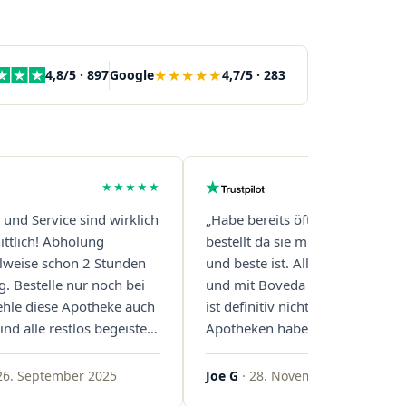
★★★★★
4,8/5 · 897
Google
4,7/5 · 283
★★★★★
t und Service sind wirklich
„Habe bereits öfter über diese 
ttlich! Abholung
bestellt da sie mit Abstand die s
eilweise schon 2 Stunden
und beste ist. Alles ist perfekt v
g. Bestelle nur noch bei
und mit Boveda Pads in jedem G
ehle diese Apotheke auch
ist definitiv nicht die Norm, bei 
ind alle restlos begeistert.
Apotheken haben das nur zwei
gern!"
gemacht. Bleibt so!"
26. September 2025
Joe G
· 28. November 2025