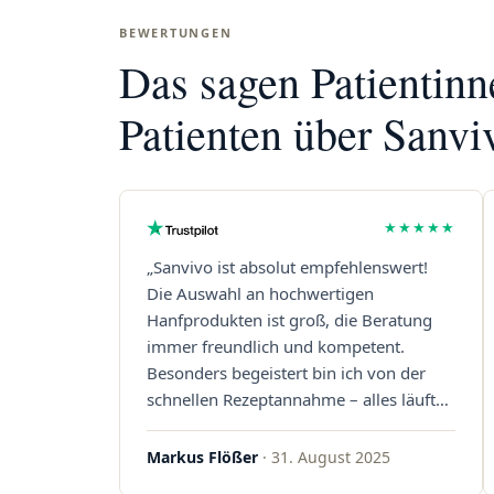
BEWERTUNGEN
Das sagen Patientin
Patienten über Sanvi
★★★★★
„Sanvivo ist absolut empfehlenswert!
Die Auswahl an hochwertigen
Hanfprodukten ist groß, die Beratung
immer freundlich und kompetent.
Besonders begeistert bin ich von der
schnellen Rezeptannahme – alles läuft
unkompliziert und reibungslos. Auch die
Lieferungen sind extrem zügig, was mir
Markus Flößer
· 31. August 2025
jedes Mal viel Zeit spart. Man merkt,