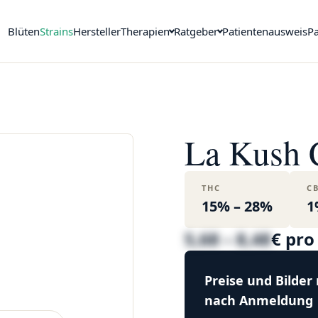
Blüten
Strains
Hersteller
Therapien
Ratgeber
Patientenausweis
Pa
La Kush 
THC
C
15% – 28%
1
5,68 – 8,48
€ pr
Preise und Bilder
nach Anmeldung