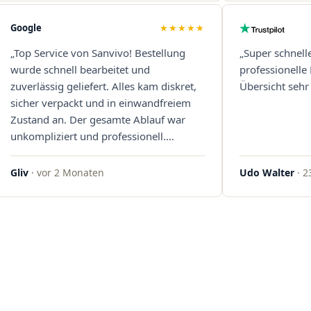
Google
★★★★★
„Top Service von Sanvivo! Bestellung
„Super schnell
wurde schnell bearbeitet und
professionelle
zuverlässig geliefert. Alles kam diskret,
Übersicht sehr 
sicher verpackt und in einwandfreiem
Zustand an. Der gesamte Ablauf war
unkompliziert und professionell.
Qualität und Kundenzufriedenheit
überzeugen auf ganzer Linie. Gerne
Gliv
· vor 2 Monaten
Udo Walter
· 2
wieder – klare 5 Sterne!"