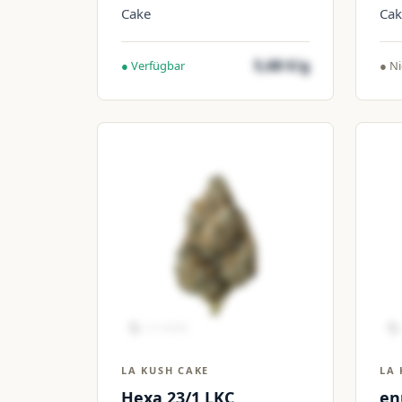
Cake
Cak
5,68 €/g
● Verfügbar
● Ni
LA KUSH CAKE
LA 
Hexa 23/1 LKC
en