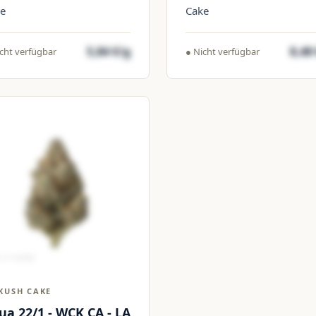
e
Cake
5,84 €/g
8,48
cht verfügbar
● Nicht verfügbar
KUSH CAKE
ua 22/1 - WCK CA - LA