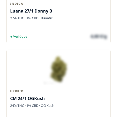
INDICA
Luana 27/1 Donny B
27% THC · 1% CBD · Bunatic
4,60 €/g
● Verfügbar
HYBRID
CM 24/1 OGKush
24% THC · 1% CBD · OG Kush