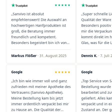
★★★★★
„Sanvivo ist absolut
„Super schnelle L
empfehlenswert! Die Auswahl an
Qualität der Ware 
hochwertigen Hanfprodukten ist
Besonders positiv 
groß, die Beratung immer
mir die Verpacku
freundlich und kompetent.
kommt direkt im 
Besonders begeistert bin ich von
Glas, was für die
der schnellen Rezeptannahme –
ist. Ich bestelle hi
alles läuft unkompliziert und
wieder!"
Markus Flößer
· 31. August 2025
Dennis K.
· 7. Juli
reibungslos. Auch die Lieferungen
sind extrem zügig, was mir jedes
Mal viel Zeit spart. Man merkt,
Google
★★★★★
Google
dass hier Qualität, Service und
„Ich bin wie immer voll und ganz
„Top Service von S
Kundenzufriedenheit an erster
zufrieden mit meiner Apotheke des
Bestellung wurde 
Stelle stehen. Vielen Dank an das
Vertrauens (Sanvivo Apotheke).
bearbeitet und zu
Team von Sanvivo – ich bin
Meine Bestellung kam bis jetzt
geliefert. Alles ka
rundum begeistert!"
immer ordentlich verpackt bei mir
verpackt und in 
zu Hause an. Die Qualität der
Zustand an. Der 