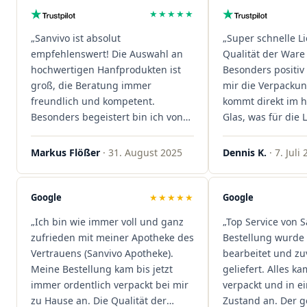
★★★★★
„Sanvivo ist absolut
„Super schnelle L
empfehlenswert! Die Auswahl an
Qualität der Ware 
hochwertigen Hanfprodukten ist
Besonders positiv 
groß, die Beratung immer
mir die Verpacku
freundlich und kompetent.
kommt direkt im 
Besonders begeistert bin ich von
Glas, was für die
der schnellen Rezeptannahme –
ist. Ich bestelle hi
alles läuft unkompliziert und
wieder!"
Markus Flößer
· 31. August 2025
Dennis K.
· 7. Juli
reibungslos. Auch die Lieferungen
sind extrem zügig, was mir jedes
Mal viel Zeit spart. Man merkt,
Google
★★★★★
Google
dass hier Qualität, Service und
„Ich bin wie immer voll und ganz
„Top Service von S
Kundenzufriedenheit an erster
zufrieden mit meiner Apotheke des
Bestellung wurde 
Stelle stehen. Vielen Dank an das
Vertrauens (Sanvivo Apotheke).
bearbeitet und zu
Team von Sanvivo – ich bin
Meine Bestellung kam bis jetzt
geliefert. Alles ka
rundum begeistert!"
immer ordentlich verpackt bei mir
verpackt und in 
zu Hause an. Die Qualität der
Zustand an. Der 