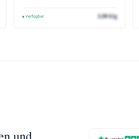
3,99 €/g
● Verfügbar
nen und