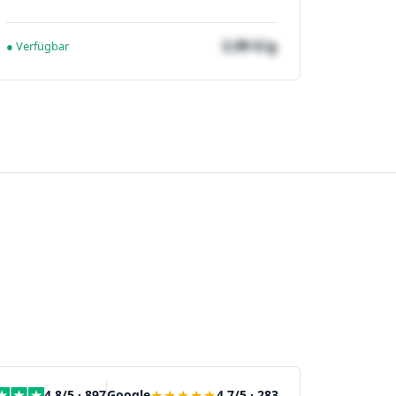
3,99 €/g
● Verfügbar
★★★★★
4,8/5 · 897
Google
4,7/5 · 283