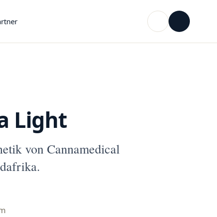
rtner
a Light
netik von Cannamedical
dafrika.
mm