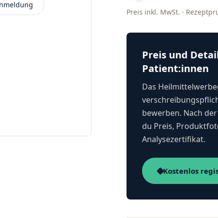
 Anmeldung
Preis inkl. MwSt. · Rezeptp
Preis und Detai
Patient:innen
Das Heilmittelwerbeg
verschreibungspflich
bewerben. Nach der 
du Preis, Produktfot
Analysezertifikat.
Kostenlos regi