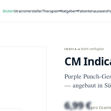
Blüten
Strains
Hersteller
Therapien
Ratgeber
Patientenausweis
Pa
● Nicht verfügbar
INDICA
CM Indic
Purple Punch-Ge
— angebaut in Sü
6,99 €
pro Gra