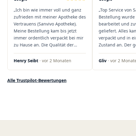
dass hier Qualität, Service und
„Ich bin wie immer voll und ganz
„Top Service von S
Kundenzufriedenheit an erster
zufrieden mit meiner Apotheke des
Bestellung wurde 
Stelle stehen. Vielen Dank an das
Vertrauens (Sanvivo Apotheke).
bearbeitet und zu
Team von Sanvivo – ich bin
Meine Bestellung kam bis jetzt
geliefert. Alles ka
rundum begeistert!"
immer ordentlich verpackt bei mir
verpackt und in 
zu Hause an. Die Qualität der
Zustand an. Der 
Blüten ist auch immer auf einem
war unkomplizier
hohen Niveau, die Auswahl ist
professionell. Qua
Henry Seibt
· vor 2 Monaten
Gliv
· vor 2 Monat
groß und die Preise sind fair. Die
Kundenzufriedenh
Blüten werden hier auch
auf ganzer Linie.
ordentlich gelagert, ich hatte nur
klare 5 Sterne!"
Alle Trustpilot-Bewertungen
gute bis sehr gute Qualität. Ich
bestelle hier schon länger und
kann die Sanvivo Apotheke nur
jedem empfehlen. Macht weiter
so."