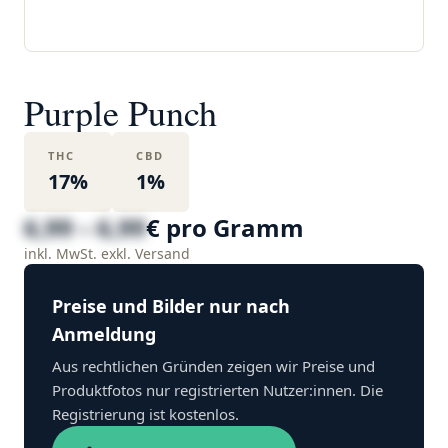
Purple Punch
THC
CBD
17%
1%
6,99 – 6,99
€ pro Gramm
inkl. MwSt. exkl. Versand
Preise und Bilder nur nach
Anmeldung
Aus rechtlichen Gründen zeigen wir Preise und
Produktfotos nur registrierten Nutzer:innen. Die
Registrierung ist kostenlos.