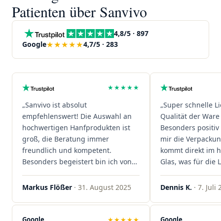
Patienten über Sanvivo
4,8/5 · 897
★★★★★
Google
4,7/5 · 283
★★★★★
„Sanvivo ist absolut
„Super schnelle L
empfehlenswert! Die Auswahl an
Qualität der Ware 
hochwertigen Hanfprodukten ist
Besonders positiv 
groß, die Beratung immer
mir die Verpacku
freundlich und kompetent.
kommt direkt im 
Besonders begeistert bin ich von
Glas, was für die
der schnellen Rezeptannahme –
ist. Ich bestelle hi
alles läuft unkompliziert und
wieder!"
Markus Flößer
· 31. August 2025
Dennis K.
· 7. Juli
reibungslos. Auch die Lieferungen
sind extrem zügig, was mir jedes
Mal viel Zeit spart. Man merkt,
Google
★★★★★
Google