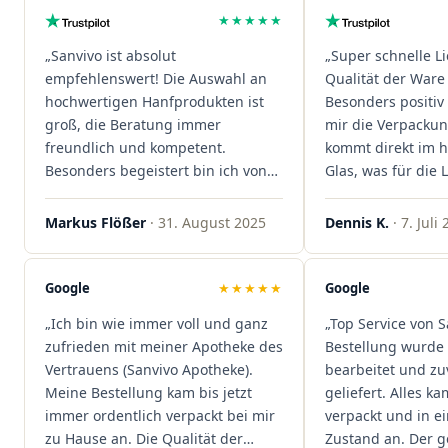
★★★★★
„Sanvivo ist absolut
„Super schnelle L
empfehlenswert! Die Auswahl an
Qualität der Ware 
hochwertigen Hanfprodukten ist
Besonders positiv 
groß, die Beratung immer
mir die Verpacku
freundlich und kompetent.
kommt direkt im 
Besonders begeistert bin ich von
Glas, was für die
der schnellen Rezeptannahme –
ist. Ich bestelle hi
alles läuft unkompliziert und
wieder!"
Markus Flößer
· 31. August 2025
Dennis K.
· 7. Juli
reibungslos. Auch die Lieferungen
sind extrem zügig, was mir jedes
Mal viel Zeit spart. Man merkt,
Google
★★★★★
Google
dass hier Qualität, Service und
„Ich bin wie immer voll und ganz
„Top Service von S
Kundenzufriedenheit an erster
zufrieden mit meiner Apotheke des
Bestellung wurde 
Stelle stehen. Vielen Dank an das
Vertrauens (Sanvivo Apotheke).
bearbeitet und zu
Team von Sanvivo – ich bin
Meine Bestellung kam bis jetzt
geliefert. Alles ka
rundum begeistert!"
immer ordentlich verpackt bei mir
verpackt und in 
zu Hause an. Die Qualität der
Zustand an. Der 