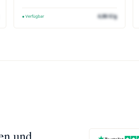
4,86 €/g
● Verfügbar
nen und