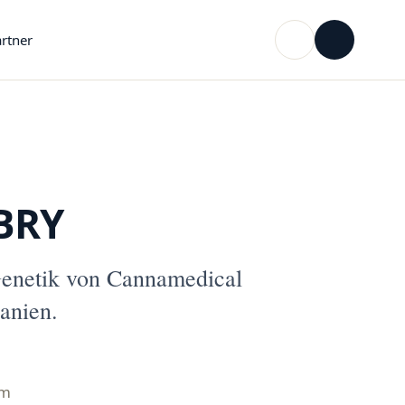
rtner
BRY
enetik von Cannamedical
anien.
mm