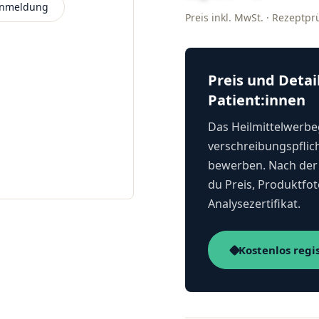
 Anmeldung
Preis inkl. MwSt. · Rezeptp
Preis und Detai
Patient:innen
Das Heilmittelwerbeg
verschreibungspflich
bewerben. Nach der 
du Preis, Produktfot
Analysezertifikat.
Kostenlos regi