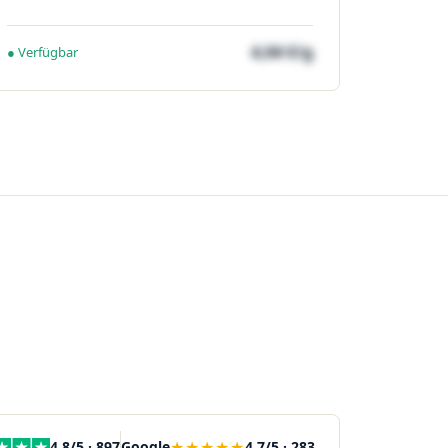
4,04 €/g
● Verfügbar
★★★★★
4,8/5 · 897
Google
4,7/5 · 283