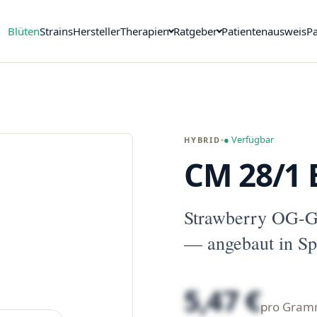
Blüten
Strains
Hersteller
Therapien
Ratgeber
Patientenausweis
Pa
● Verfügbar
HYBRID
CM 28/1 
Strawberry OG-G
— angebaut in Sp
5,47 €
pro Gra