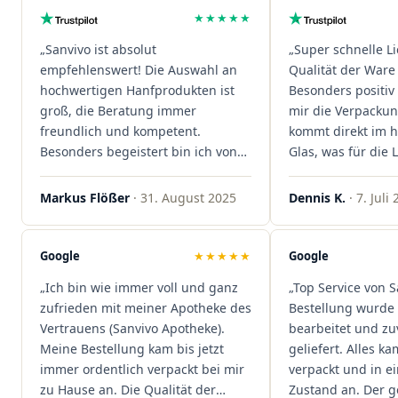
★★★★★
„Sanvivo ist absolut
„Super schnelle L
empfehlenswert! Die Auswahl an
Qualität der Ware 
hochwertigen Hanfprodukten ist
Besonders positiv 
groß, die Beratung immer
mir die Verpacku
freundlich und kompetent.
kommt direkt im 
Besonders begeistert bin ich von
Glas, was für die
der schnellen Rezeptannahme –
ist. Ich bestelle hi
alles läuft unkompliziert und
wieder!"
Markus Flößer
· 31. August 2025
Dennis K.
· 7. Juli
reibungslos. Auch die Lieferungen
sind extrem zügig, was mir jedes
Mal viel Zeit spart. Man merkt,
Google
★★★★★
Google
dass hier Qualität, Service und
„Ich bin wie immer voll und ganz
„Top Service von S
Kundenzufriedenheit an erster
zufrieden mit meiner Apotheke des
Bestellung wurde 
Stelle stehen. Vielen Dank an das
Vertrauens (Sanvivo Apotheke).
bearbeitet und zu
Team von Sanvivo – ich bin
Meine Bestellung kam bis jetzt
geliefert. Alles ka
rundum begeistert!"
immer ordentlich verpackt bei mir
verpackt und in 
zu Hause an. Die Qualität der
Zustand an. Der 