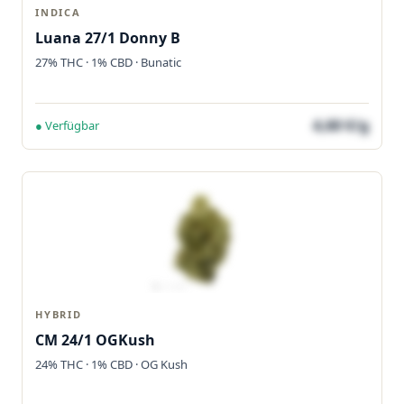
INDICA
Luana 27/1 Donny B
27% THC · 1% CBD · Bunatic
4,60 €/g
● Verfügbar
HYBRID
CM 24/1 OGKush
24% THC · 1% CBD · OG Kush