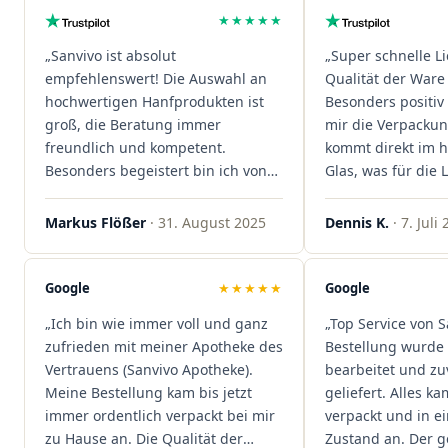
★★★★★
„Sanvivo ist absolut
„Super schnelle L
empfehlenswert! Die Auswahl an
Qualität der Ware 
hochwertigen Hanfprodukten ist
Besonders positiv 
groß, die Beratung immer
mir die Verpacku
freundlich und kompetent.
kommt direkt im 
Besonders begeistert bin ich von
Glas, was für die
der schnellen Rezeptannahme –
ist. Ich bestelle hi
alles läuft unkompliziert und
wieder!"
Markus Flößer
· 31. August 2025
Dennis K.
· 7. Juli
reibungslos. Auch die Lieferungen
sind extrem zügig, was mir jedes
Mal viel Zeit spart. Man merkt,
Google
★★★★★
Google
dass hier Qualität, Service und
„Ich bin wie immer voll und ganz
„Top Service von S
Kundenzufriedenheit an erster
zufrieden mit meiner Apotheke des
Bestellung wurde 
Stelle stehen. Vielen Dank an das
Vertrauens (Sanvivo Apotheke).
bearbeitet und zu
Team von Sanvivo – ich bin
Meine Bestellung kam bis jetzt
geliefert. Alles ka
rundum begeistert!"
immer ordentlich verpackt bei mir
verpackt und in 
zu Hause an. Die Qualität der
Zustand an. Der 