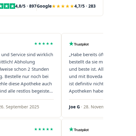
★★★★★
4,8/5 · 897
Google
4,7/5 · 283
★★★★★
t und Service sind wirklich
„Habe bereits öfter über diese 
ttlich! Abholung
bestellt da sie mit Abstand die s
eilweise schon 2 Stunden
und beste ist. Alles ist perfekt v
g. Bestelle nur noch bei
und mit Boveda Pads in jedem G
ehle diese Apotheke auch
ist definitiv nicht die Norm, bei 
ind alle restlos begeistert.
Apotheken haben das nur zwei
gern!"
gemacht. Bleibt so!"
26. September 2025
Joe G
· 28. November 2025
★★★★★