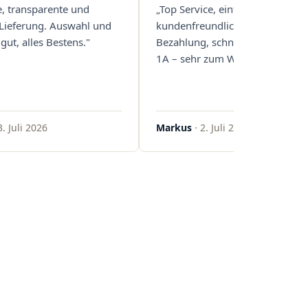
e, transparente und
„Top Service, einfache und
 Lieferung. Auswahl und
kundenfreundliche Abwicklung
gut, alles Bestens."
Bezahlung, schnelle Lieferung. 
1A – sehr zum Weiterempfehlen
3. Juli 2026
Markus
· 2. Juli 2026