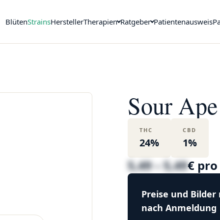
Blüten
Strains
Hersteller
Therapien
Ratgeber
Patientenausweis
Pa
Sour Ape
THC
CBD
24%
1%
5,49 – 5,49
€ pr
Preise und Bilder
nach Anmeldung