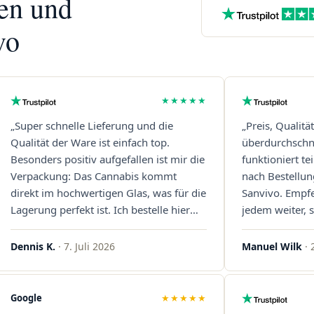
nen und
vo
★★★★★
„Super schnelle Lieferung und die
„Preis, Qualitä
Qualität der Ware ist einfach top.
überdurchschni
Besonders positiv aufgefallen ist mir die
funktioniert t
Verpackung: Das Cannabis kommt
nach Bestellun
direkt im hochwertigen Glas, was für die
Sanvivo. Empf
Lagerung perfekt ist. Ich bestelle hier
jedem weiter, s
definitiv wieder!"
Immer wieder 
Dennis K.
· 7. Juli 2026
Manuel Wilk
· 
Google
★★★★★