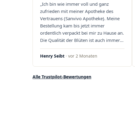
„Ich bin wie immer voll und ganz
Sanvivo – ich bin rundum begeistert!"
zufrieden mit meiner Apotheke des
Vertrauens (Sanvivo Apotheke). Meine
Bestellung kam bis jetzt immer
ordentlich verpackt bei mir zu Hause an.
Die Qualität der Blüten ist auch immer
auf einem hohen Niveau, die Auswahl
ist groß und die Preise sind fair. Die
Henry Seibt
· vor 2 Monaten
Blüten werden hier auch ordentlich
gelagert, ich hatte nur gute bis sehr gute
Qualität. Ich bestelle hier schon länger
Alle Trustpilot-Bewertungen
und kann die Sanvivo Apotheke nur
jedem empfehlen. Macht weiter so."