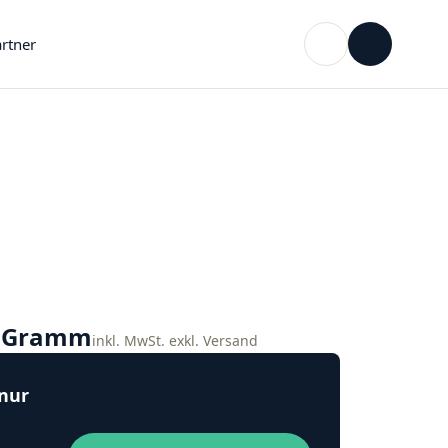
rtner
o Gramm
inkl. MwSt. exkl. Versand
 nur