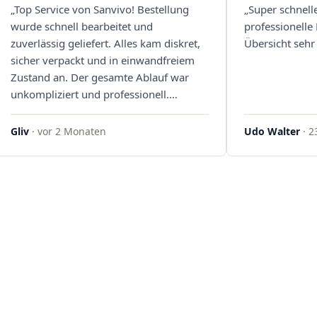
„Top Service von Sanvivo! Bestellung
„Super schnell
wurde schnell bearbeitet und
professionelle
zuverlässig geliefert. Alles kam diskret,
Übersicht sehr 
sicher verpackt und in einwandfreiem
Zustand an. Der gesamte Ablauf war
unkompliziert und professionell.
Qualität und Kundenzufriedenheit
überzeugen auf ganzer Linie. Gerne
Gliv
· vor 2 Monaten
Udo Walter
· 2
wieder – klare 5 Sterne!"