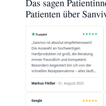
Das sagen Patientin
Patienten über Sanvi
★★★★★
„Sanvivo ist absolut empfehlenswert!
Die Auswahl an hochwertigen
Hanfprodukten ist groß, die Beratung
immer freundlich und kompetent.
Besonders begeistert bin ich von der
schnellen Rezeptannahme – alles läuft
unkompliziert und reibungslos. Auch die
Lieferungen sind extrem zügig, was mir
Markus Flößer
· 31. August 2025
jedes Mal viel Zeit spart. Man merkt,
dass hier Qualität, Service und
Kundenzufriedenheit an erster Stelle
Google
★★★★★
stehen. Vielen Dank an das Team von