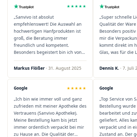
★★★★★
„Sanvivo ist absolut
„Super schnelle L
empfehlenswert! Die Auswahl an
Qualität der Ware 
hochwertigen Hanfprodukten ist
Besonders positiv 
groß, die Beratung immer
mir die Verpacku
freundlich und kompetent.
kommt direkt im 
Besonders begeistert bin ich von
Glas, was für die
der schnellen Rezeptannahme –
ist. Ich bestelle hi
alles läuft unkompliziert und
wieder!"
Markus Flößer
· 31. August 2025
Dennis K.
· 7. Juli
reibungslos. Auch die Lieferungen
sind extrem zügig, was mir jedes
Mal viel Zeit spart. Man merkt,
Google
★★★★★
Google
dass hier Qualität, Service und
„Ich bin wie immer voll und ganz
„Top Service von S
Kundenzufriedenheit an erster
zufrieden mit meiner Apotheke des
Bestellung wurde 
Stelle stehen. Vielen Dank an das
Vertrauens (Sanvivo Apotheke).
bearbeitet und zu
Team von Sanvivo – ich bin
Meine Bestellung kam bis jetzt
geliefert. Alles ka
rundum begeistert!"
immer ordentlich verpackt bei mir
verpackt und in 
zu Hause an. Die Qualität der
Zustand an. Der 