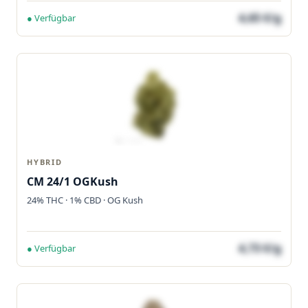
4,65 €/g
● Verfügbar
HYBRID
CM 24/1 OGKush
24% THC · 1% CBD · OG Kush
4,73 €/g
● Verfügbar