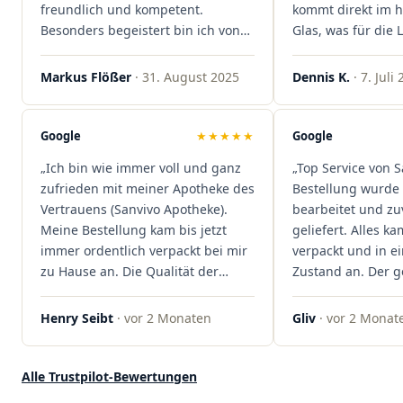
freundlich und kompetent.
kommt direkt im 
Besonders begeistert bin ich von
Glas, was für die
der schnellen Rezeptannahme –
ist. Ich bestelle hi
alles läuft unkompliziert und
wieder!"
Markus Flößer
· 31. August 2025
Dennis K.
· 7. Juli
reibungslos. Auch die Lieferungen
sind extrem zügig, was mir jedes
Mal viel Zeit spart. Man merkt,
Google
★★★★★
Google
dass hier Qualität, Service und
„Ich bin wie immer voll und ganz
„Top Service von S
Kundenzufriedenheit an erster
zufrieden mit meiner Apotheke des
Bestellung wurde 
Stelle stehen. Vielen Dank an das
Vertrauens (Sanvivo Apotheke).
bearbeitet und zu
Team von Sanvivo – ich bin
Meine Bestellung kam bis jetzt
geliefert. Alles ka
rundum begeistert!"
immer ordentlich verpackt bei mir
verpackt und in 
zu Hause an. Die Qualität der
Zustand an. Der 
Blüten ist auch immer auf einem
war unkomplizier
hohen Niveau, die Auswahl ist
professionell. Qua
Henry Seibt
· vor 2 Monaten
Gliv
· vor 2 Monat
groß und die Preise sind fair. Die
Kundenzufriedenh
Blüten werden hier auch
auf ganzer Linie.
ordentlich gelagert, ich hatte nur
klare 5 Sterne!"
Alle Trustpilot-Bewertungen
gute bis sehr gute Qualität. Ich