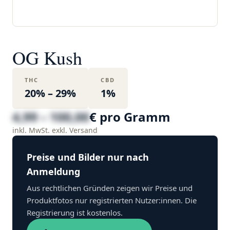
OG Kush
THC
CBD
20% – 29%
1%
4,99 – 100,00
€ pro Gramm
inkl. MwSt. exkl. Versand
Preise und Bilder nur nach
Anmeldung
Aus rechtlichen Gründen zeigen wir Preise und
Produktfotos nur registrierten Nutzer:innen. Die
Registrierung ist kostenlos.