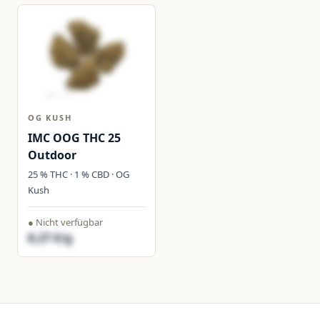
OG KUSH
IMC OOG THC 25
Outdoor
25 % THC · 1 % CBD · OG
Kush
● Nicht verfügbar
8,27 €/g