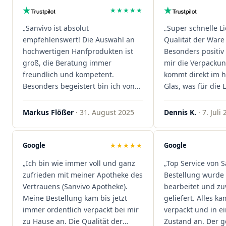
★★★★★
„Sanvivo ist absolut
„Super schnelle L
empfehlenswert! Die Auswahl an
Qualität der Ware 
hochwertigen Hanfprodukten ist
Besonders positiv 
groß, die Beratung immer
mir die Verpacku
freundlich und kompetent.
kommt direkt im 
Besonders begeistert bin ich von
Glas, was für die
der schnellen Rezeptannahme –
ist. Ich bestelle hi
alles läuft unkompliziert und
wieder!"
Markus Flößer
· 31. August 2025
Dennis K.
· 7. Juli
reibungslos. Auch die Lieferungen
sind extrem zügig, was mir jedes
Mal viel Zeit spart. Man merkt,
Google
★★★★★
Google
dass hier Qualität, Service und
„Ich bin wie immer voll und ganz
„Top Service von S
Kundenzufriedenheit an erster
zufrieden mit meiner Apotheke des
Bestellung wurde 
Stelle stehen. Vielen Dank an das
Vertrauens (Sanvivo Apotheke).
bearbeitet und zu
Team von Sanvivo – ich bin
Meine Bestellung kam bis jetzt
geliefert. Alles ka
rundum begeistert!"
immer ordentlich verpackt bei mir
verpackt und in 
zu Hause an. Die Qualität der
Zustand an. Der 