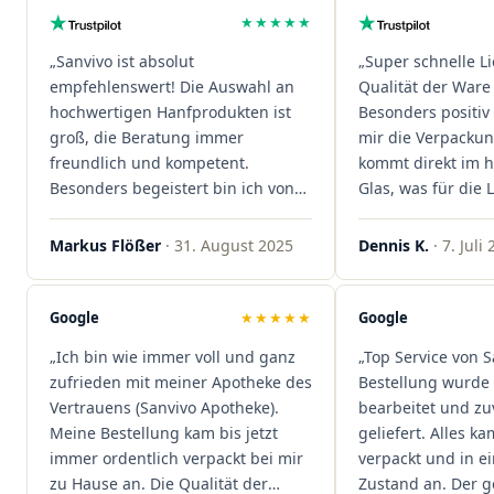
★★★★★
„Sanvivo ist absolut
„Super schnelle L
empfehlenswert! Die Auswahl an
Qualität der Ware 
hochwertigen Hanfprodukten ist
Besonders positiv 
groß, die Beratung immer
mir die Verpacku
freundlich und kompetent.
kommt direkt im 
Besonders begeistert bin ich von
Glas, was für die
der schnellen Rezeptannahme –
ist. Ich bestelle hi
alles läuft unkompliziert und
wieder!"
Markus Flößer
· 31. August 2025
Dennis K.
· 7. Juli
reibungslos. Auch die Lieferungen
sind extrem zügig, was mir jedes
Mal viel Zeit spart. Man merkt,
Google
★★★★★
Google
dass hier Qualität, Service und
„Ich bin wie immer voll und ganz
„Top Service von S
Kundenzufriedenheit an erster
zufrieden mit meiner Apotheke des
Bestellung wurde 
Stelle stehen. Vielen Dank an das
Vertrauens (Sanvivo Apotheke).
bearbeitet und zu
Team von Sanvivo – ich bin
Meine Bestellung kam bis jetzt
geliefert. Alles ka
rundum begeistert!"
immer ordentlich verpackt bei mir
verpackt und in 
zu Hause an. Die Qualität der
Zustand an. Der 