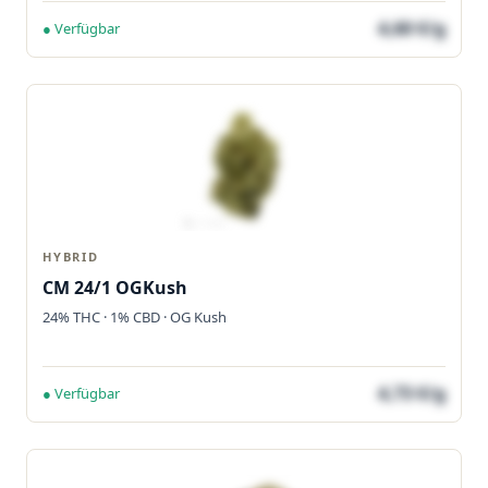
4,60 €/g
● Verfügbar
HYBRID
CM 24/1 OGKush
24% THC · 1% CBD · OG Kush
4,73 €/g
● Verfügbar