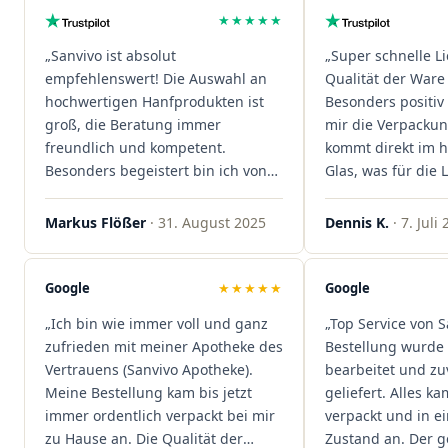
★★★★★
„Sanvivo ist absolut
„Super schnelle L
empfehlenswert! Die Auswahl an
Qualität der Ware 
hochwertigen Hanfprodukten ist
Besonders positiv 
groß, die Beratung immer
mir die Verpacku
freundlich und kompetent.
kommt direkt im 
Besonders begeistert bin ich von
Glas, was für die
der schnellen Rezeptannahme –
ist. Ich bestelle hi
alles läuft unkompliziert und
wieder!"
Markus Flößer
· 31. August 2025
Dennis K.
· 7. Juli
reibungslos. Auch die Lieferungen
sind extrem zügig, was mir jedes
Mal viel Zeit spart. Man merkt,
Google
★★★★★
Google
dass hier Qualität, Service und
„Ich bin wie immer voll und ganz
„Top Service von S
Kundenzufriedenheit an erster
zufrieden mit meiner Apotheke des
Bestellung wurde 
Stelle stehen. Vielen Dank an das
Vertrauens (Sanvivo Apotheke).
bearbeitet und zu
Team von Sanvivo – ich bin
Meine Bestellung kam bis jetzt
geliefert. Alles ka
rundum begeistert!"
immer ordentlich verpackt bei mir
verpackt und in 
zu Hause an. Die Qualität der
Zustand an. Der 