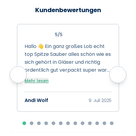
Kundenbewertungen
5/5
Hallo 👋 Ein ganz großes Lob echt
S
top Spitze Sauber alles schön wie es
s
sich gehört in Gläser und richtig
s
ordentlich gut verpackt super ware
w
super Preise super Leistung Spitze
Mehr lesen
vielen dank das euch gibt 👍
A
Bewertung 15/10 👍👍👍
Andi Wolf
9. Juli 2025