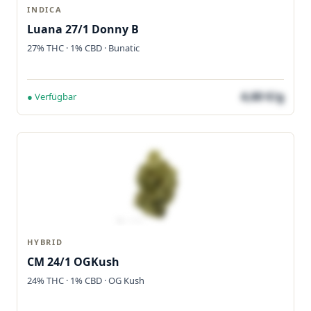
INDICA
Luana 27/1 Donny B
27% THC · 1% CBD · Bunatic
4,60 €/g
● Verfügbar
HYBRID
CM 24/1 OGKush
24% THC · 1% CBD · OG Kush