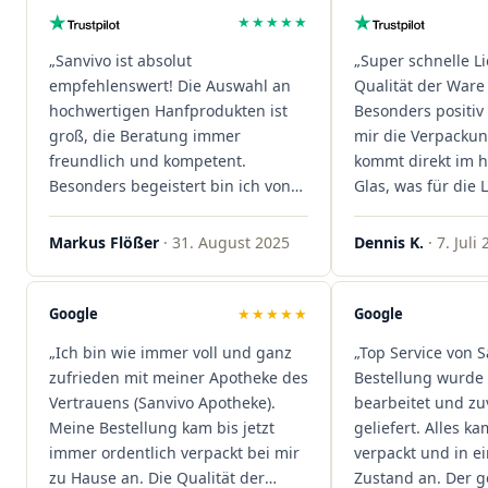
★★★★★
„Sanvivo ist absolut
„Super schnelle L
empfehlenswert! Die Auswahl an
Qualität der Ware 
hochwertigen Hanfprodukten ist
Besonders positiv 
groß, die Beratung immer
mir die Verpacku
freundlich und kompetent.
kommt direkt im 
Besonders begeistert bin ich von
Glas, was für die
der schnellen Rezeptannahme –
ist. Ich bestelle hi
alles läuft unkompliziert und
wieder!"
Markus Flößer
· 31. August 2025
Dennis K.
· 7. Juli
reibungslos. Auch die Lieferungen
sind extrem zügig, was mir jedes
Mal viel Zeit spart. Man merkt,
Google
★★★★★
Google
dass hier Qualität, Service und
„Ich bin wie immer voll und ganz
„Top Service von S
Kundenzufriedenheit an erster
zufrieden mit meiner Apotheke des
Bestellung wurde 
Stelle stehen. Vielen Dank an das
Vertrauens (Sanvivo Apotheke).
bearbeitet und zu
Team von Sanvivo – ich bin
Meine Bestellung kam bis jetzt
geliefert. Alles ka
rundum begeistert!"
immer ordentlich verpackt bei mir
verpackt und in 
zu Hause an. Die Qualität der
Zustand an. Der 