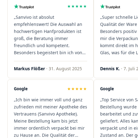
★★★★★
„Sanvivo ist absolut
„Super schnelle L
empfehlenswert! Die Auswahl an
Qualität der Ware 
hochwertigen Hanfprodukten ist
Besonders positiv 
groß, die Beratung immer
mir die Verpacku
freundlich und kompetent.
kommt direkt im 
Besonders begeistert bin ich von
Glas, was für die
der schnellen Rezeptannahme –
ist. Ich bestelle hi
alles läuft unkompliziert und
wieder!"
Markus Flößer
· 31. August 2025
Dennis K.
· 7. Juli
reibungslos. Auch die Lieferungen
sind extrem zügig, was mir jedes
Mal viel Zeit spart. Man merkt,
Google
★★★★★
Google
dass hier Qualität, Service und
„Ich bin wie immer voll und ganz
„Top Service von S
Kundenzufriedenheit an erster
zufrieden mit meiner Apotheke des
Bestellung wurde 
Stelle stehen. Vielen Dank an das
Vertrauens (Sanvivo Apotheke).
bearbeitet und zu
Team von Sanvivo – ich bin
Meine Bestellung kam bis jetzt
geliefert. Alles ka
rundum begeistert!"
immer ordentlich verpackt bei mir
verpackt und in 
zu Hause an. Die Qualität der
Zustand an. Der 