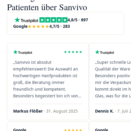
Patienten über Sanvivo
4,8/5 · 897
★★★★★
Google
4,7/5 · 283
★★★★★
„Sanvivo ist absolut
„Super schnelle L
empfehlenswert! Die Auswahl an
Qualität der Ware 
hochwertigen Hanfprodukten ist
Besonders positiv 
groß, die Beratung immer
mir die Verpacku
freundlich und kompetent.
kommt direkt im 
Besonders begeistert bin ich von
Glas, was für die
der schnellen Rezeptannahme –
ist. Ich bestelle hi
alles läuft unkompliziert und
wieder!"
Markus Flößer
· 31. August 2025
Dennis K.
· 7. Juli
reibungslos. Auch die Lieferungen
sind extrem zügig, was mir jedes
Mal viel Zeit spart. Man merkt,
Google
★★★★★
Google