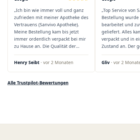
dass hier Qualität, Service und
„Ich bin wie immer voll und ganz
„Top Service von S
Kundenzufriedenheit an erster
zufrieden mit meiner Apotheke des
Bestellung wurde 
Stelle stehen. Vielen Dank an das
Vertrauens (Sanvivo Apotheke).
bearbeitet und zu
Team von Sanvivo – ich bin
Meine Bestellung kam bis jetzt
geliefert. Alles ka
rundum begeistert!"
immer ordentlich verpackt bei mir
verpackt und in 
zu Hause an. Die Qualität der
Zustand an. Der 
Blüten ist auch immer auf einem
war unkomplizier
hohen Niveau, die Auswahl ist
professionell. Qua
Henry Seibt
· vor 2 Monaten
Gliv
· vor 2 Monat
groß und die Preise sind fair. Die
Kundenzufriedenh
Blüten werden hier auch
auf ganzer Linie.
ordentlich gelagert, ich hatte nur
klare 5 Sterne!"
Alle Trustpilot-Bewertungen
gute bis sehr gute Qualität. Ich
bestelle hier schon länger und
kann die Sanvivo Apotheke nur
jedem empfehlen. Macht weiter
so."