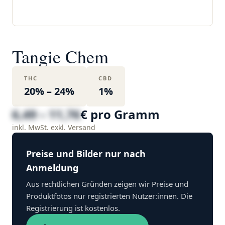
Tangie Chem
THC
CBD
20% – 24%
1%
6,49 – 11,76
€ pro Gramm
inkl. MwSt. exkl. Versand
Preise und Bilder nur nach
Anmeldung
Aus rechtlichen Gründen zeigen wir Preise und
Produktfotos nur registrierten Nutzer:innen. Die
Registrierung ist kostenlos.