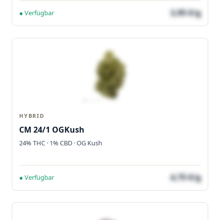
3,95 €/g
● Verfügbar
HYBRID
CM 24/1 OGKush
24% THC · 1% CBD · OG Kush
4,75 €/g
● Verfügbar