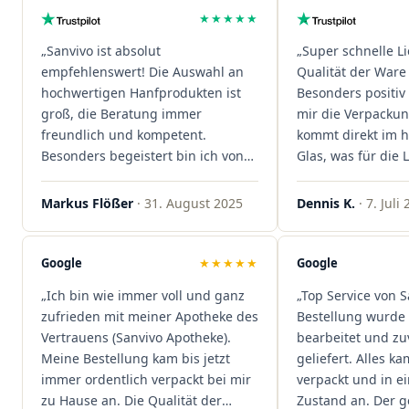
★★★★★
„Sanvivo ist absolut
„Super schnelle L
empfehlenswert! Die Auswahl an
Qualität der Ware 
hochwertigen Hanfprodukten ist
Besonders positiv 
groß, die Beratung immer
mir die Verpacku
freundlich und kompetent.
kommt direkt im 
Besonders begeistert bin ich von
Glas, was für die
der schnellen Rezeptannahme –
ist. Ich bestelle hi
alles läuft unkompliziert und
wieder!"
Markus Flößer
· 31. August 2025
Dennis K.
· 7. Juli
reibungslos. Auch die Lieferungen
sind extrem zügig, was mir jedes
Mal viel Zeit spart. Man merkt,
Google
★★★★★
Google
dass hier Qualität, Service und
„Ich bin wie immer voll und ganz
„Top Service von S
Kundenzufriedenheit an erster
zufrieden mit meiner Apotheke des
Bestellung wurde 
Stelle stehen. Vielen Dank an das
Vertrauens (Sanvivo Apotheke).
bearbeitet und zu
Team von Sanvivo – ich bin
Meine Bestellung kam bis jetzt
geliefert. Alles ka
rundum begeistert!"
immer ordentlich verpackt bei mir
verpackt und in 
zu Hause an. Die Qualität der
Zustand an. Der 