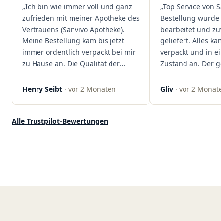
„Ich bin wie immer voll und ganz
„Top Service von S
Kundenzufriedenheit an erster
zufrieden mit meiner Apotheke des
Bestellung wurde 
Stelle stehen. Vielen Dank an das
Vertrauens (Sanvivo Apotheke).
bearbeitet und zu
Team von Sanvivo – ich bin
Meine Bestellung kam bis jetzt
geliefert. Alles ka
rundum begeistert!"
immer ordentlich verpackt bei mir
verpackt und in 
zu Hause an. Die Qualität der
Zustand an. Der 
Blüten ist auch immer auf einem
war unkomplizier
hohen Niveau, die Auswahl ist
professionell. Qua
Henry Seibt
· vor 2 Monaten
Gliv
· vor 2 Monat
groß und die Preise sind fair. Die
Kundenzufriedenh
Blüten werden hier auch
auf ganzer Linie.
ordentlich gelagert, ich hatte nur
klare 5 Sterne!"
Alle Trustpilot-Bewertungen
gute bis sehr gute Qualität. Ich
bestelle hier schon länger und
kann die Sanvivo Apotheke nur
jedem empfehlen. Macht weiter
so."