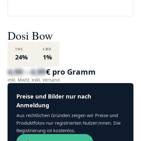
Dosi Bow
THC
CBD
24%
1%
4,99 – 4,99
€ pro Gramm
inkl. MwSt. exkl. Versand
Preise und Bilder nur nach
Anmeldung
Aus rechtlichen Gründen zeigen wir Preise und
Produktfotos nur registrierten Nutzer:innen. Die
Registrierung ist kostenlos.