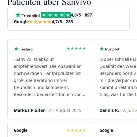
Patienten über Sanvivo
4,8/5 · 897
★★★★★
Google
4,7/5 · 283
★★★★★
„Sanvivo ist absolut
„Super schnelle L
empfehlenswert! Die Auswahl an
Qualität der Ware 
hochwertigen Hanfprodukten ist
Besonders positiv 
groß, die Beratung immer
mir die Verpacku
freundlich und kompetent.
kommt direkt im 
Besonders begeistert bin ich von
Glas, was für die
der schnellen Rezeptannahme –
ist. Ich bestelle hi
alles läuft unkompliziert und
wieder!"
Markus Flößer
· 31. August 2025
Dennis K.
· 7. Juli
reibungslos. Auch die Lieferungen
sind extrem zügig, was mir jedes
Mal viel Zeit spart. Man merkt,
Google
★★★★★
Google
dass hier Qualität, Service und