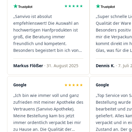
★★★★★
„Sanvivo ist absolut
„Super schnelle L
empfehlenswert! Die Auswahl an
Qualität der Ware 
hochwertigen Hanfprodukten ist
Besonders positiv 
groß, die Beratung immer
mir die Verpacku
freundlich und kompetent.
kommt direkt im 
Besonders begeistert bin ich von
Glas, was für die
der schnellen Rezeptannahme –
ist. Ich bestelle hi
alles läuft unkompliziert und
wieder!"
Markus Flößer
· 31. August 2025
Dennis K.
· 7. Juli
reibungslos. Auch die Lieferungen
sind extrem zügig, was mir jedes
Mal viel Zeit spart. Man merkt,
Google
★★★★★
Google
dass hier Qualität, Service und
„Ich bin wie immer voll und ganz
„Top Service von S
Kundenzufriedenheit an erster
zufrieden mit meiner Apotheke des
Bestellung wurde 
Stelle stehen. Vielen Dank an das
Vertrauens (Sanvivo Apotheke).
bearbeitet und zu
Team von Sanvivo – ich bin
Meine Bestellung kam bis jetzt
geliefert. Alles ka
rundum begeistert!"
immer ordentlich verpackt bei mir
verpackt und in 
zu Hause an. Die Qualität der
Zustand an. Der 