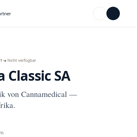
rtner
● Nicht verfügbar
NT
 Classic SA
tik von Cannamedical —
rika.
mm