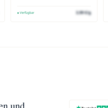
3,99 €/g
● Verfügbar
nen und