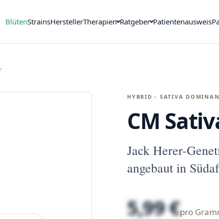
Blüten
Strains
Hersteller
Therapien
Ratgeber
Patientenausweis
Pa
r
HYBRID - SATIVA DOMINA
CM Sativa
Jack Herer-Gene
angebaut in Südaf
5,99 €
pro Gra