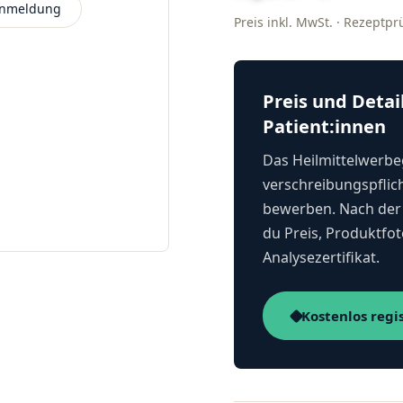
 Anmeldung
Preis inkl. MwSt. · Rezeptp
Preis und Detai
Patient:innen
Das Heilmittelwerbeg
verschreibungspflich
bewerben. Nach der 
du Preis, Produktfot
Analysezertifikat.
Kostenlos regi