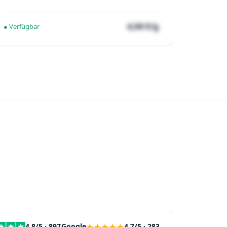
4,04 €/g
● Verfügbar
★★★★★
4,8/5 · 897
Google
4,7/5 · 283