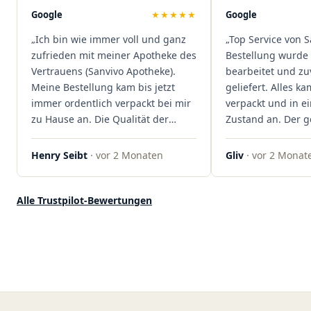
Mal viel Zeit spart. Man merkt,
Google
★★★★★
Google
dass hier Qualität, Service und
„Ich bin wie immer voll und ganz
„Top Service von S
Kundenzufriedenheit an erster
zufrieden mit meiner Apotheke des
Bestellung wurde 
Stelle stehen. Vielen Dank an das
Vertrauens (Sanvivo Apotheke).
bearbeitet und zu
Team von Sanvivo – ich bin
Meine Bestellung kam bis jetzt
geliefert. Alles ka
rundum begeistert!"
immer ordentlich verpackt bei mir
verpackt und in 
zu Hause an. Die Qualität der
Zustand an. Der 
Blüten ist auch immer auf einem
war unkomplizier
hohen Niveau, die Auswahl ist
professionell. Qua
Henry Seibt
· vor 2 Monaten
Gliv
· vor 2 Monat
groß und die Preise sind fair. Die
Kundenzufriedenh
Blüten werden hier auch
auf ganzer Linie.
ordentlich gelagert, ich hatte nur
klare 5 Sterne!"
Alle Trustpilot-Bewertungen
gute bis sehr gute Qualität. Ich
bestelle hier schon länger und
kann die Sanvivo Apotheke nur
jedem empfehlen. Macht weiter
so."