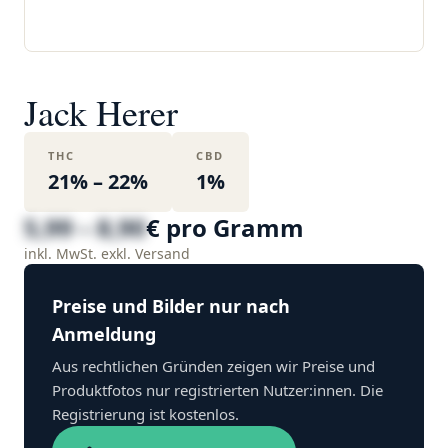
Jack Herer
THC
CBD
21% – 22%
1%
5,99 – 8,90
€ pro Gramm
inkl. MwSt. exkl. Versand
Preise und Bilder nur nach
Anmeldung
Aus rechtlichen Gründen zeigen wir Preise und
Produktfotos nur registrierten Nutzer:innen. Die
Registrierung ist kostenlos.