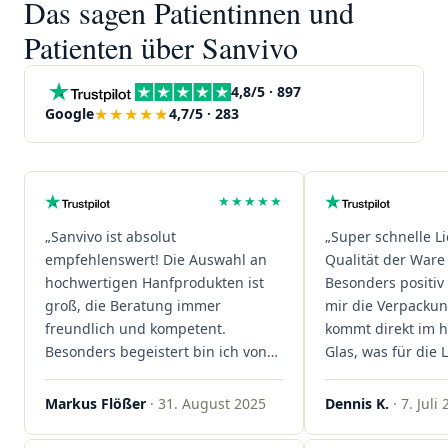
Das sagen Patientinnen und
Patienten über Sanvivo
4,8/5 · 897
★★★★★
Google
4,7/5 · 283
★★★★★
„Sanvivo ist absolut
„Super schnelle L
empfehlenswert! Die Auswahl an
Qualität der Ware 
hochwertigen Hanfprodukten ist
Besonders positiv 
groß, die Beratung immer
mir die Verpacku
freundlich und kompetent.
kommt direkt im 
Besonders begeistert bin ich von
Glas, was für die
der schnellen Rezeptannahme –
ist. Ich bestelle hi
alles läuft unkompliziert und
wieder!"
Markus Flößer
· 31. August 2025
Dennis K.
· 7. Juli
reibungslos. Auch die Lieferungen
sind extrem zügig, was mir jedes