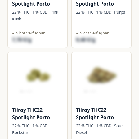
Spotlight Porto
Spotlight Porto
22 % THC · 1 % CBD · Pink
22 % THC · 1 % CBD · Purps
Kush
● Nicht verfügbar
● Nicht verfügbar
7,70 €/g
9,40 €/g
Tilray THC22
Tilray THC22
Spotlight Porto
Spotlight Porto
22 % THC · 1 % CBD ·
22 % THC · 1 % CBD · Sour
Rockstar
Diesel