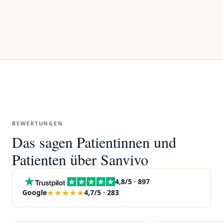
BEWERTUNGEN
Das sagen Patientinnen und
Patienten über Sanvivo
4,8/5 · 897
★★★★★
Google
4,7/5 · 283