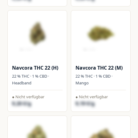
Navcora THC 22 (H)
Navcora THC 22 (M)
22 % THC · 1 % CBD ·
22 % THC · 1 % CBD ·
Headband
Mango
● Nicht verfügbar
● Nicht verfügbar
9,20 €/g
9,19 €/g