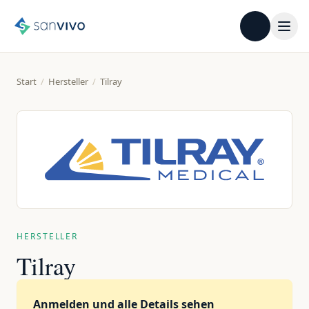
Start
/
Hersteller
/
Tilray
HERSTELLER
Tilray
Anmelden und alle Details sehen