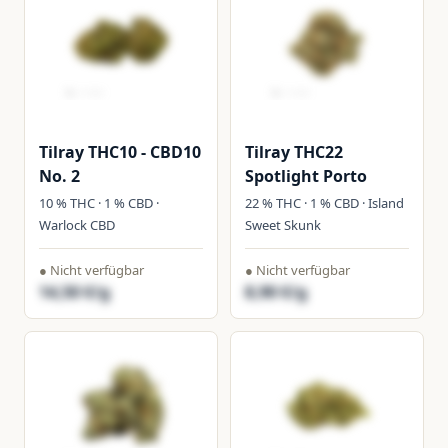
Tilray THC10 - CBD10
Tilray THC22
No. 2
Spotlight Porto
10 % THC · 1 % CBD ·
22 % THC · 1 % CBD · Island
Warlock CBD
Sweet Skunk
● Nicht verfügbar
● Nicht verfügbar
14,50 €/g
8,90 €/g