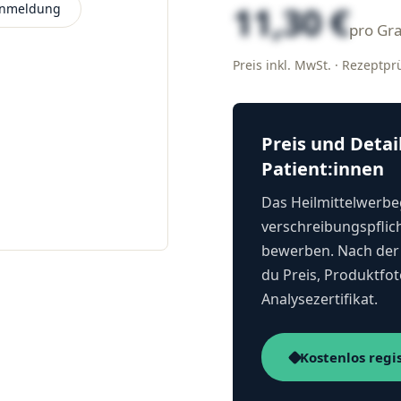
11,30 €
 Anmeldung
pro G
Preis inkl. MwSt. · Rezeptp
Preis und Detai
Patient:innen
Das Heilmittelwerbeg
verschreibungspflich
bewerben. Nach der 
du Preis, Produktfot
Analysezertifikat.
Kostenlos regi