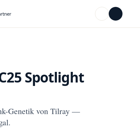
rtner
C25 Spotlight
nk-Genetik von Tilray —
gal.