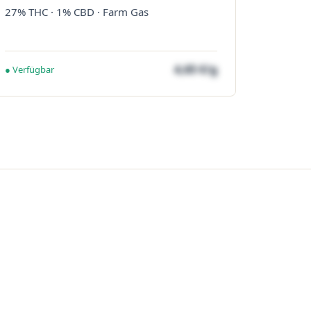
27% THC · 1% CBD · Farm Gas
4,65 €/g
● Verfügbar