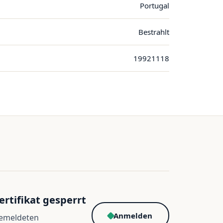
Portugal
Bestrahlt
19921118
ertifikat gesperrt
Anmelden
gemeldeten