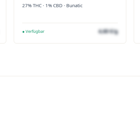
27% THC · 1% CBD · Bunatic
4,60 €/g
● Verfügbar