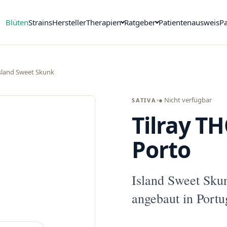
Blüten
Strains
Hersteller
Therapien
Ratgeber
Patientenausweis
Pa
Island Sweet Skunk
● Nicht verfügbar
SATIVA
Tilray TH
Porto
Island Sweet Sku
angebaut in Portu