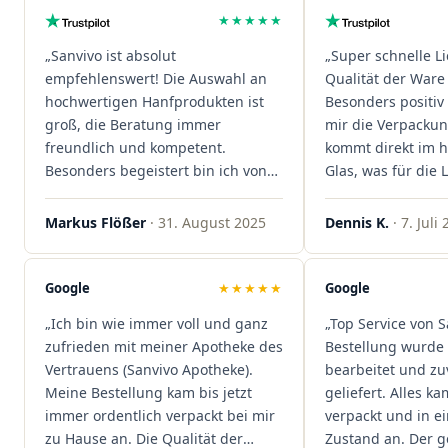
★★★★★
„Sanvivo ist absolut
„Super schnelle L
empfehlenswert! Die Auswahl an
Qualität der Ware 
hochwertigen Hanfprodukten ist
Besonders positiv 
groß, die Beratung immer
mir die Verpacku
freundlich und kompetent.
kommt direkt im 
Besonders begeistert bin ich von
Glas, was für die
der schnellen Rezeptannahme –
ist. Ich bestelle hi
alles läuft unkompliziert und
wieder!"
Markus Flößer
· 31. August 2025
Dennis K.
· 7. Juli
reibungslos. Auch die Lieferungen
sind extrem zügig, was mir jedes
Mal viel Zeit spart. Man merkt,
Google
★★★★★
Google
dass hier Qualität, Service und
„Ich bin wie immer voll und ganz
„Top Service von S
Kundenzufriedenheit an erster
zufrieden mit meiner Apotheke des
Bestellung wurde 
Stelle stehen. Vielen Dank an das
Vertrauens (Sanvivo Apotheke).
bearbeitet und zu
Team von Sanvivo – ich bin
Meine Bestellung kam bis jetzt
geliefert. Alles ka
rundum begeistert!"
immer ordentlich verpackt bei mir
verpackt und in 
zu Hause an. Die Qualität der
Zustand an. Der 