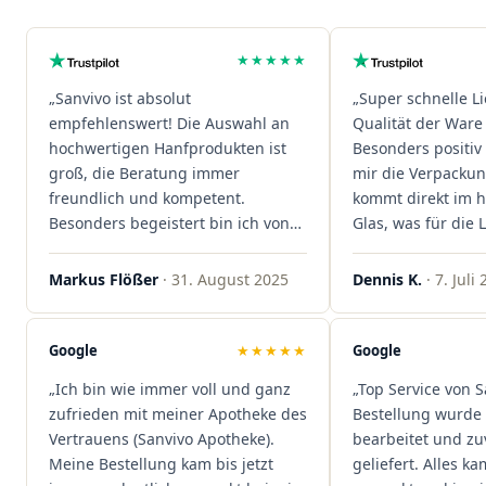
★★★★★
„Sanvivo ist absolut
„Super schnelle L
empfehlenswert! Die Auswahl an
Qualität der Ware 
hochwertigen Hanfprodukten ist
Besonders positiv 
groß, die Beratung immer
mir die Verpacku
freundlich und kompetent.
kommt direkt im 
Besonders begeistert bin ich von
Glas, was für die
der schnellen Rezeptannahme –
ist. Ich bestelle hi
alles läuft unkompliziert und
wieder!"
Markus Flößer
· 31. August 2025
Dennis K.
· 7. Juli
reibungslos. Auch die Lieferungen
sind extrem zügig, was mir jedes
Mal viel Zeit spart. Man merkt,
Google
★★★★★
Google
dass hier Qualität, Service und
„Ich bin wie immer voll und ganz
„Top Service von S
Kundenzufriedenheit an erster
zufrieden mit meiner Apotheke des
Bestellung wurde 
Stelle stehen. Vielen Dank an das
Vertrauens (Sanvivo Apotheke).
bearbeitet und zu
Team von Sanvivo – ich bin
Meine Bestellung kam bis jetzt
geliefert. Alles ka
rundum begeistert!"