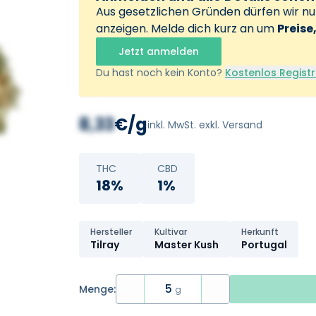
Aus gesetzlichen Gründen dürfen wir n
anzeigen. Melde dich kurz an um
Preise
Jetzt anmelden
Du hast noch kein Konto?
Kostenlos Registr
8,33
€/g
inkl. MwSt. exkl. Versand
THC
CBD
18%
1%
Hersteller
Kultivar
Herkunft
Tilray
Master Kush
Portugal
5
Menge:
g