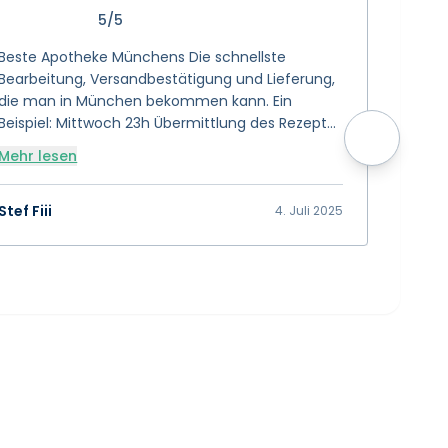
5/5
Beste Apotheke Münchens Die schnellste
Sanvivo 
Bearbeitung, Versandbestätigung und Lieferung,
wähle. 
die man in München bekommen kann. Ein
tiptop. 
Beispiel: Mittwoch 23h Übermittlung des Rezepts
Danke 
> Donnerstag 8h Email Bezahl-Link erhalten und
Mehr lesen
Mehr l
direkt bezahlt > Versandbestätigung Donnerstag,
selber Tag, 11h > Lieferung Freitag 11h mit der
Postbotin 😊 🌟 🌟 🌟 🌟 🌟 🌟 🌟 🌟 🌟 🌟 10 von
Stef Fiii
Selina 
4. Juli 2025
5 Sterne