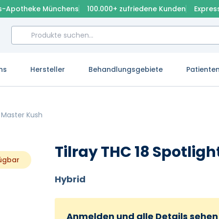
s-Apotheke Münchens
100.000+ zufriedene Kunden
Expres
ns
Hersteller
Behandlungsgebiete
Patiente
o Master Kush
Tilray THC 18 Spotlig
fügbar
Hybrid
Anmelden und alle Details sehen