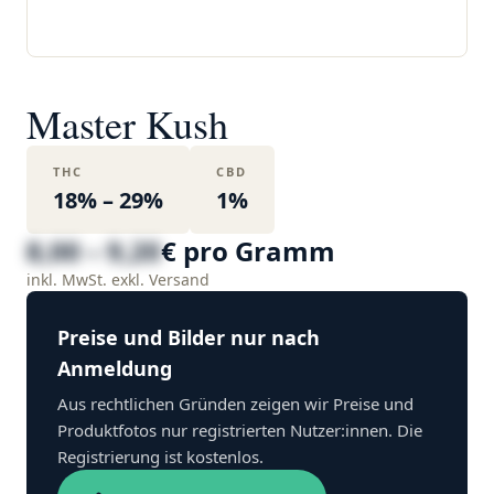
Master Kush
THC
CBD
18% – 29%
1%
8,00 – 9,20
€ pro Gramm
inkl. MwSt. exkl. Versand
Preise und Bilder nur nach
Anmeldung
Aus rechtlichen Gründen zeigen wir Preise und
Produktfotos nur registrierten Nutzer:innen. Die
Registrierung ist kostenlos.