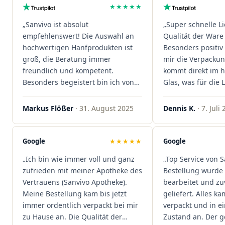
★★★★★
„Sanvivo ist absolut
„Super schnelle L
empfehlenswert! Die Auswahl an
Qualität der Ware 
hochwertigen Hanfprodukten ist
Besonders positiv 
groß, die Beratung immer
mir die Verpacku
freundlich und kompetent.
kommt direkt im 
Besonders begeistert bin ich von
Glas, was für die
der schnellen Rezeptannahme –
ist. Ich bestelle hi
alles läuft unkompliziert und
wieder!"
Markus Flößer
· 31. August 2025
Dennis K.
· 7. Juli
reibungslos. Auch die Lieferungen
sind extrem zügig, was mir jedes
Mal viel Zeit spart. Man merkt,
Google
★★★★★
Google
dass hier Qualität, Service und
„Ich bin wie immer voll und ganz
„Top Service von S
Kundenzufriedenheit an erster
zufrieden mit meiner Apotheke des
Bestellung wurde 
Stelle stehen. Vielen Dank an das
Vertrauens (Sanvivo Apotheke).
bearbeitet und zu
Team von Sanvivo – ich bin
Meine Bestellung kam bis jetzt
geliefert. Alles ka
rundum begeistert!"
immer ordentlich verpackt bei mir
verpackt und in 
zu Hause an. Die Qualität der
Zustand an. Der 