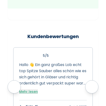
Kundenbewertungen
5/5
Hallo 👋 Ein ganz großes Lob echt
S
top Spitze Sauber alles schön wie es
s
sich gehört in Gläser und richtig
s
ordentlich gut verpackt super ware
w
super Preise super Leistung Spitze
Mehr lesen
vielen dank das euch gibt 👍
A
Bewertung 15/10 👍👍👍