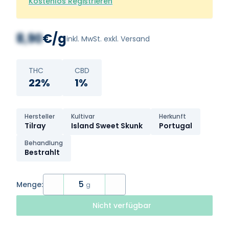
Kostenlos Registrieren
8,90
€/g
inkl. MwSt. exkl. Versand
THC
CBD
22%
1%
Hersteller
Kultivar
Herkunft
Tilray
Island Sweet Skunk
Portugal
Behandlung
Bestrahlt
5
Menge:
g
Nicht verfügbar