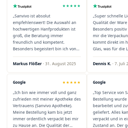
★★★★★
„Sanvivo ist absolut
„Super schnelle L
empfehlenswert! Die Auswahl an
Qualität der Ware 
hochwertigen Hanfprodukten ist
Besonders positiv 
groß, die Beratung immer
mir die Verpacku
freundlich und kompetent.
kommt direkt im 
Besonders begeistert bin ich von
Glas, was für die
der schnellen Rezeptannahme –
ist. Ich bestelle hi
alles läuft unkompliziert und
wieder!"
Markus Flößer
· 31. August 2025
Dennis K.
· 7. Juli
reibungslos. Auch die Lieferungen
sind extrem zügig, was mir jedes
Mal viel Zeit spart. Man merkt,
Google
★★★★★
Google
dass hier Qualität, Service und
„Ich bin wie immer voll und ganz
„Top Service von S
Kundenzufriedenheit an erster
zufrieden mit meiner Apotheke des
Bestellung wurde 
Stelle stehen. Vielen Dank an das
Vertrauens (Sanvivo Apotheke).
bearbeitet und zu
Team von Sanvivo – ich bin
Meine Bestellung kam bis jetzt
geliefert. Alles ka
rundum begeistert!"
immer ordentlich verpackt bei mir
verpackt und in 
zu Hause an. Die Qualität der
Zustand an. Der 