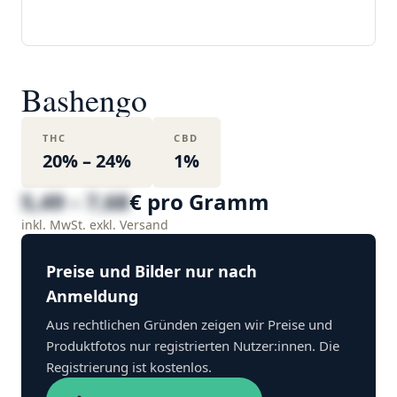
Bashengo
THC
CBD
20% – 24%
1%
5,49 – 7,68
€ pro Gramm
inkl. MwSt. exkl. Versand
Preise und Bilder nur nach
Anmeldung
Aus rechtlichen Gründen zeigen wir Preise und
Produktfotos nur registrierten Nutzer:innen. Die
Registrierung ist kostenlos.