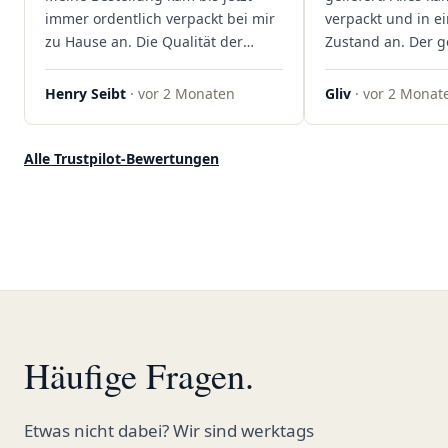
rundum begeistert!"
immer ordentlich verpackt bei mir
verpackt und in 
zu Hause an. Die Qualität der
Zustand an. Der 
Blüten ist auch immer auf einem
war unkomplizier
hohen Niveau, die Auswahl ist
professionell. Qua
Henry Seibt
· vor 2 Monaten
Gliv
· vor 2 Monat
groß und die Preise sind fair. Die
Kundenzufriedenh
Blüten werden hier auch
auf ganzer Linie.
ordentlich gelagert, ich hatte nur
klare 5 Sterne!"
Alle Trustpilot-Bewertungen
gute bis sehr gute Qualität. Ich
bestelle hier schon länger und
kann die Sanvivo Apotheke nur
jedem empfehlen. Macht weiter
so."
Häufige Fragen.
Etwas nicht dabei? Wir sind werktags