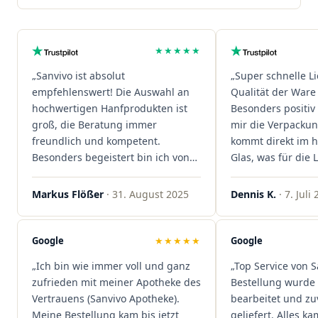
★★★★★
„Sanvivo ist absolut
„Super schnelle L
empfehlenswert! Die Auswahl an
Qualität der Ware 
hochwertigen Hanfprodukten ist
Besonders positiv 
groß, die Beratung immer
mir die Verpacku
freundlich und kompetent.
kommt direkt im 
Besonders begeistert bin ich von
Glas, was für die
der schnellen Rezeptannahme –
ist. Ich bestelle hi
alles läuft unkompliziert und
wieder!"
Markus Flößer
· 31. August 2025
Dennis K.
· 7. Juli
reibungslos. Auch die Lieferungen
sind extrem zügig, was mir jedes
Mal viel Zeit spart. Man merkt,
Google
★★★★★
Google
dass hier Qualität, Service und
„Ich bin wie immer voll und ganz
„Top Service von S
Kundenzufriedenheit an erster
zufrieden mit meiner Apotheke des
Bestellung wurde 
Stelle stehen. Vielen Dank an das
Vertrauens (Sanvivo Apotheke).
bearbeitet und zu
Team von Sanvivo – ich bin
Meine Bestellung kam bis jetzt
geliefert. Alles ka