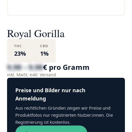
Royal Gorilla
THC
CBD
23%
1%
9,98 – 9,98
€ pro Gramm
inkl. MwSt. exkl. Versand
Preise und Bilder nur nach
Anmeldung
Aus rechtlichen Gründen zeigen wir Preise und
Produktfotos nur registrierten Nutzer:innen. Die
Registrierung ist kostenlos.