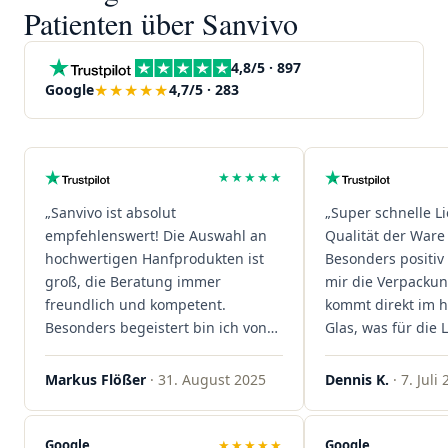
Patienten über Sanvivo
4,8/5 · 897
★★★★★
Google
4,7/5 · 283
★★★★★
„Sanvivo ist absolut
„Super schnelle L
empfehlenswert! Die Auswahl an
Qualität der Ware 
hochwertigen Hanfprodukten ist
Besonders positiv 
groß, die Beratung immer
mir die Verpacku
freundlich und kompetent.
kommt direkt im 
Besonders begeistert bin ich von
Glas, was für die
der schnellen Rezeptannahme –
ist. Ich bestelle hi
alles läuft unkompliziert und
wieder!"
Markus Flößer
· 31. August 2025
Dennis K.
· 7. Juli
reibungslos. Auch die Lieferungen
sind extrem zügig, was mir jedes
Mal viel Zeit spart. Man merkt,
Google
★★★★★
Google