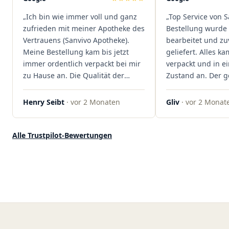
dass hier Qualität, Service und
„Ich bin wie immer voll und ganz
„Top Service von S
Kundenzufriedenheit an erster
zufrieden mit meiner Apotheke des
Bestellung wurde 
Stelle stehen. Vielen Dank an das
Vertrauens (Sanvivo Apotheke).
bearbeitet und zu
Team von Sanvivo – ich bin
Meine Bestellung kam bis jetzt
geliefert. Alles ka
rundum begeistert!"
immer ordentlich verpackt bei mir
verpackt und in 
zu Hause an. Die Qualität der
Zustand an. Der 
Blüten ist auch immer auf einem
war unkomplizier
hohen Niveau, die Auswahl ist
professionell. Qua
Henry Seibt
· vor 2 Monaten
Gliv
· vor 2 Monat
groß und die Preise sind fair. Die
Kundenzufriedenh
Blüten werden hier auch
auf ganzer Linie.
ordentlich gelagert, ich hatte nur
klare 5 Sterne!"
Alle Trustpilot-Bewertungen
gute bis sehr gute Qualität. Ich
bestelle hier schon länger und
kann die Sanvivo Apotheke nur
jedem empfehlen. Macht weiter
so."