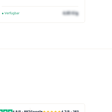
4,65 €/g
● Verfügbar
★★★★★
4,8/5 · 897
Google
4,7/5 · 283