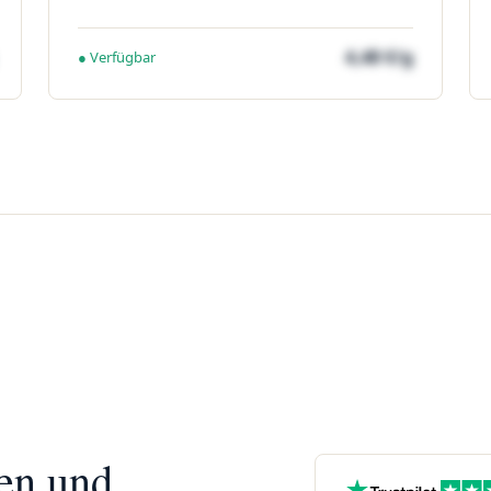
4,48 €/g
● Verfügbar
nen und