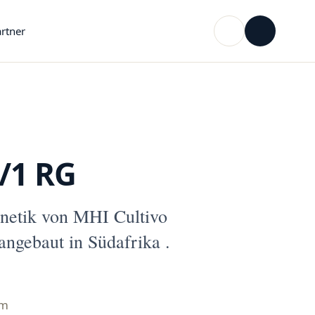
rtner
/1 RG
enetik von MHI Cultivo
ngebaut in Südafrika .
mm