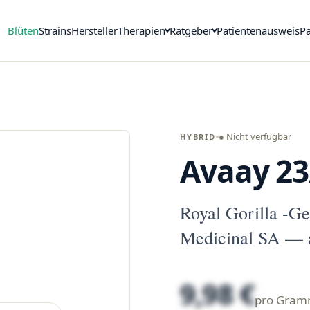
Blüten
Strains
Hersteller
Therapien
Ratgeber
Patientenausweis
Pa
● Nicht verfügbar
HYBRID
Avaay 23
Royal Gorilla -G
Medicinal SA — a
9,98 €
pro Gra