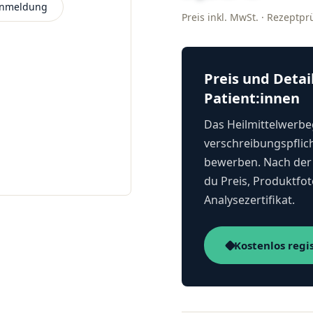
 Anmeldung
Preis inkl. MwSt. · Rezeptp
Preis und Detai
Patient:innen
Das Heilmittelwerbeg
verschreibungspflich
bewerben. Nach der 
du Preis, Produktfot
Analysezertifikat.
Kostenlos regi