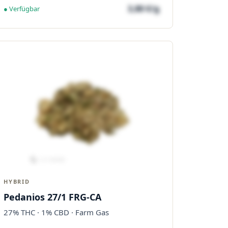
3,80 €/g
● Verfügbar
HYBRID
Pedanios 27/1 FRG-CA
27% THC · 1% CBD · Farm Gas