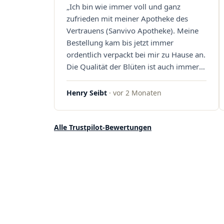
„Ich bin wie immer voll und ganz
Sanvivo – ich bin rundum begeistert!"
zufrieden mit meiner Apotheke des
Vertrauens (Sanvivo Apotheke). Meine
Bestellung kam bis jetzt immer
ordentlich verpackt bei mir zu Hause an.
Die Qualität der Blüten ist auch immer
auf einem hohen Niveau, die Auswahl
ist groß und die Preise sind fair. Die
Henry Seibt
· vor 2 Monaten
Blüten werden hier auch ordentlich
gelagert, ich hatte nur gute bis sehr gute
Qualität. Ich bestelle hier schon länger
Alle Trustpilot-Bewertungen
und kann die Sanvivo Apotheke nur
jedem empfehlen. Macht weiter so."