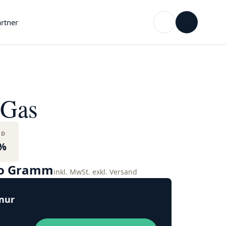
rtner
 Gas
BD
%
ro Gramm
inkl. MwSt. exkl. Versand
 nur