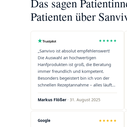
Das sagen Patientin
Patienten über Sanvi
★★★★★
„Sanvivo ist absolut empfehlenswert!
Die Auswahl an hochwertigen
Hanfprodukten ist groß, die Beratung
immer freundlich und kompetent.
Besonders begeistert bin ich von der
schnellen Rezeptannahme – alles läuft
unkompliziert und reibungslos. Auch die
Lieferungen sind extrem zügig, was mir
Markus Flößer
· 31. August 2025
jedes Mal viel Zeit spart. Man merkt,
dass hier Qualität, Service und
Kundenzufriedenheit an erster Stelle
Google
★★★★★
stehen. Vielen Dank an das Team von