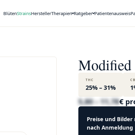
Blüten
Strains
Hersteller
Therapien
Ratgeber
Patientenausweis
Pa
Modified
THC
C
25% – 31%
1
5,80 – 11,78
€ p
Preise und Bilder
nach Anmeldung