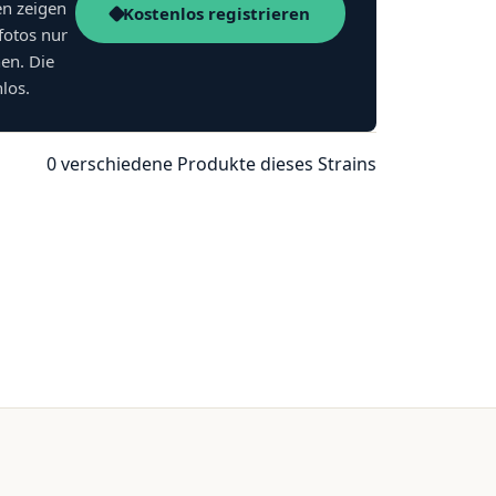
en zeigen
Kostenlos registrieren
fotos nur
nen. Die
nlos.
0 verschiedene Produkte dieses Strains