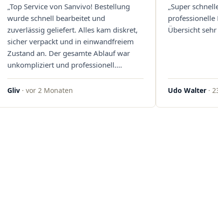
„Top Service von Sanvivo! Bestellung
„Super schnell
wurde schnell bearbeitet und
professionelle
zuverlässig geliefert. Alles kam diskret,
Übersicht sehr 
sicher verpackt und in einwandfreiem
Zustand an. Der gesamte Ablauf war
unkompliziert und professionell.
Qualität und Kundenzufriedenheit
überzeugen auf ganzer Linie. Gerne
Gliv
· vor 2 Monaten
Udo Walter
· 2
wieder – klare 5 Sterne!"