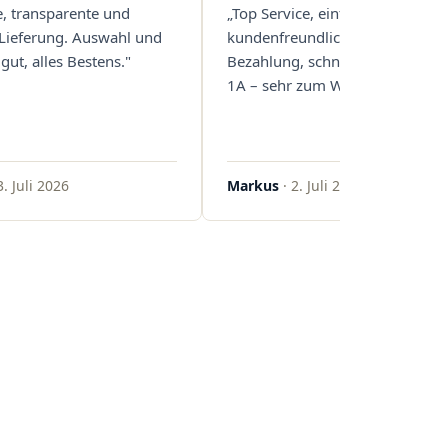
e, transparente und
„Top Service, einfache und
 Lieferung. Auswahl und
kundenfreundliche Abwicklung
gut, alles Bestens."
Bezahlung, schnelle Lieferung. 
1A – sehr zum Weiterempfehlen
3. Juli 2026
Markus
· 2. Juli 2026