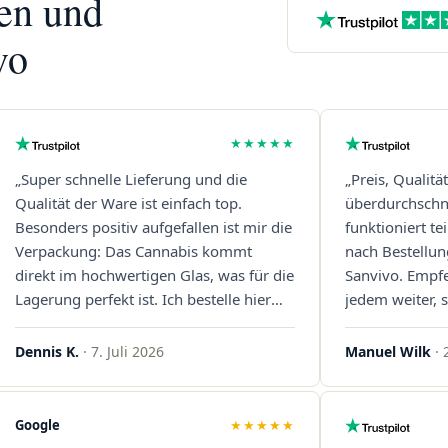
nen und
vo
★★★★★
„Super schnelle Lieferung und die
„Preis, Qualitä
Qualität der Ware ist einfach top.
überdurchschni
Besonders positiv aufgefallen ist mir die
funktioniert t
Verpackung: Das Cannabis kommt
nach Bestellun
direkt im hochwertigen Glas, was für die
Sanvivo. Empf
Lagerung perfekt ist. Ich bestelle hier
jedem weiter, s
definitiv wieder!"
Immer wieder 
Dennis K.
· 7. Juli 2026
Manuel Wilk
· 
Google
★★★★★