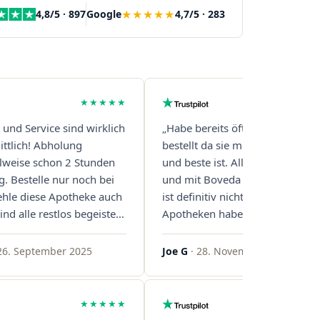
★★★★★
4,8/5 · 897
Google
4,7/5 · 283
★★★★★
t und Service sind wirklich
„Habe bereits öfter über diese 
ttlich! Abholung
bestellt da sie mit Abstand die s
eilweise schon 2 Stunden
und beste ist. Alles ist perfekt v
g. Bestelle nur noch bei
und mit Boveda Pads in jedem G
ehle diese Apotheke auch
ist definitiv nicht die Norm, bei 
ind alle restlos begeistert.
Apotheken haben das nur zwei
gern!"
gemacht. Bleibt so!"
26. September 2025
Joe G
· 28. November 2025
★★★★★