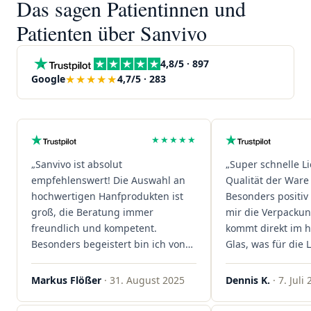
Das sagen Patientinnen und
Patienten über Sanvivo
4,8/5 · 897
★★★★★
Google
4,7/5 · 283
★★★★★
„Sanvivo ist absolut
„Super schnelle L
empfehlenswert! Die Auswahl an
Qualität der Ware 
hochwertigen Hanfprodukten ist
Besonders positiv 
groß, die Beratung immer
mir die Verpacku
freundlich und kompetent.
kommt direkt im 
Besonders begeistert bin ich von
Glas, was für die
der schnellen Rezeptannahme –
ist. Ich bestelle hi
alles läuft unkompliziert und
wieder!"
Markus Flößer
· 31. August 2025
Dennis K.
· 7. Juli
reibungslos. Auch die Lieferungen
sind extrem zügig, was mir jedes