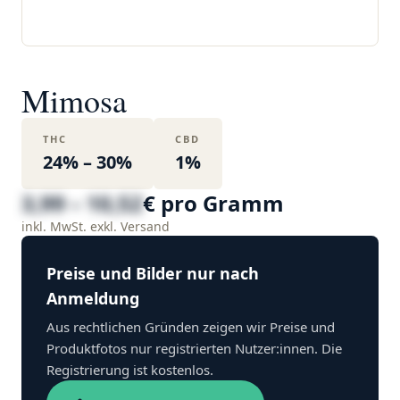
Mimosa
THC
CBD
24% – 30%
1%
3,99 – 10,52
€ pro Gramm
inkl. MwSt. exkl. Versand
Preise und Bilder nur nach
Anmeldung
Aus rechtlichen Gründen zeigen wir Preise und
Produktfotos nur registrierten Nutzer:innen. Die
Registrierung ist kostenlos.