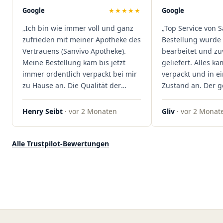
Mal viel Zeit spart. Man merkt,
Google
★★★★★
Google
dass hier Qualität, Service und
„Ich bin wie immer voll und ganz
„Top Service von S
Kundenzufriedenheit an erster
zufrieden mit meiner Apotheke des
Bestellung wurde 
Stelle stehen. Vielen Dank an das
Vertrauens (Sanvivo Apotheke).
bearbeitet und zu
Team von Sanvivo – ich bin
Meine Bestellung kam bis jetzt
geliefert. Alles ka
rundum begeistert!"
immer ordentlich verpackt bei mir
verpackt und in 
zu Hause an. Die Qualität der
Zustand an. Der 
Blüten ist auch immer auf einem
war unkomplizier
hohen Niveau, die Auswahl ist
professionell. Qua
Henry Seibt
· vor 2 Monaten
Gliv
· vor 2 Monat
groß und die Preise sind fair. Die
Kundenzufriedenh
Blüten werden hier auch
auf ganzer Linie.
ordentlich gelagert, ich hatte nur
klare 5 Sterne!"
Alle Trustpilot-Bewertungen
gute bis sehr gute Qualität. Ich
bestelle hier schon länger und
kann die Sanvivo Apotheke nur
jedem empfehlen. Macht weiter
so."