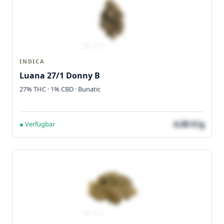
INDICA
Luana 27/1 Donny B
27% THC · 1% CBD · Bunatic
4,60 €/g
● Verfügbar